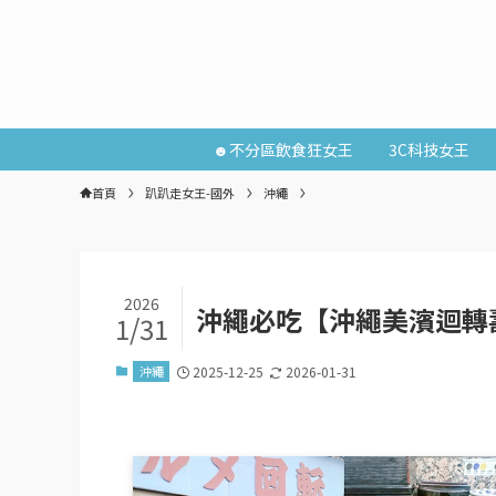
☻不分區飲食狂女王
3C科技女王
首頁
趴趴走女王-國外
沖繩
2026
沖繩必吃【沖繩美濱迴轉
1/31
沖繩
2025-12-25
2026-01-31