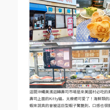
這間沖繩美濱迴轉壽司市場是來美國村必吃的
壽司上面的Kitty貓，太療癒可愛了！海鮮
蝦來說真的會被這巨型蝦子驚艷到，口感也很