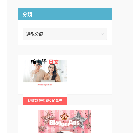
分類
分
類
線上學
日文