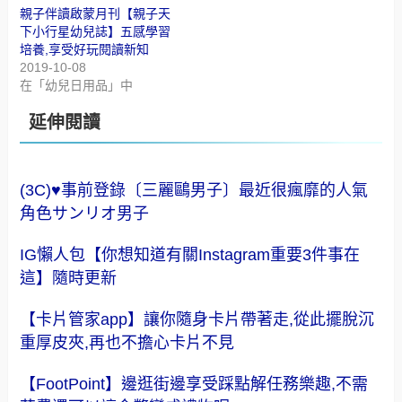
親子伴讀啟蒙月刊【親子天
下小行星幼兒誌】五感學習
培養,享受好玩閱讀新知
2019-10-08
在「幼兒日用品」中
延伸閱讀
(3C)♥事前登錄〔三麗鷗男子〕最近很瘋靡的人氣
角色サンリオ男子
IG懶人包【你想知道有關Instagram重要3件事在
這】隨時更新
【卡片管家app】讓你隨身卡片帶著走,從此擺脫沉
重厚皮夾,再也不擔心卡片不見
【FootPoint】邊逛街邊享受踩點解任務樂趣,不需