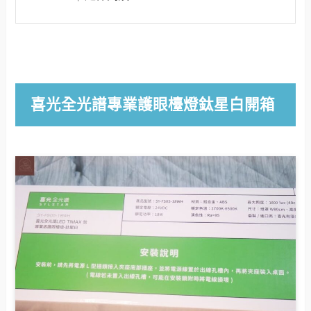
喜光全光譜專業護眼檯燈鈦星白開箱