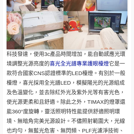
科技發達，使用3c產品時間增加，能自動感應光環
境調整光源亮度的
喜光全光譜專業護眼檯燈
它是一
款符合國家CNS認證標準的LED檯燈。有別於一般
檯燈，喜光採用全光譜LED，模擬陽光的光源組成
及色溫變化，並去除紅外光及紫外光等有害光色，
使光源更柔和且舒適。除此之外，TIMAX的燈罩還
能360°度旋轉，靈活照明特性能提供舒適照明環
境、無暗角完美光源設計。不儘照射範圍大，光線
也均勻，無藍光危害、無閃頻、PLF光濾淨技術、