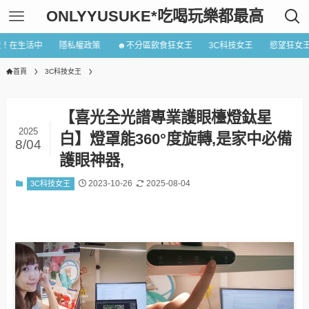
ONLYYUSUKE*吃喝玩樂都最高
近！在生活中
隱私權政策
☻不分區飲食狂女王
3C科技女王
慾望狂女
首頁
3C科技女王
【喜光全光譜專業護眼檯燈鈦星
2025
白】燈罩能360°度旋轉,是家中必備
8/04
護眼神器,
2023-10-26
2025-08-04
3C科技女王