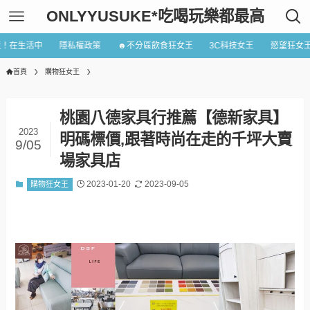
ONLYYUSUKE*吃喝玩樂都最高
近！在生活中
隱私權政策
☻不分區飲食狂女王
3C科技女王
慾望狂女
首頁
購物狂女王
桃園八德家具行推薦【德新家具】
2023
明碼標價,跟著時尚在走的千坪大賣
9/05
場家具店
2023-01-20
2023-09-05
購物狂女王