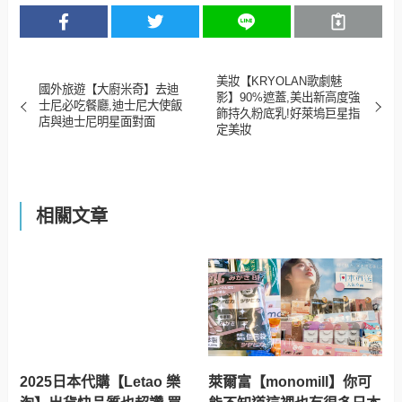
美妝【KRYOLAN歌劇魅
國外旅遊【大廚米奇】去迪
影】90%遮蓋,美出新高度強
士尼必吃餐廳,迪士尼大使飯
飾持久粉底乳!好萊塢巨星指
店與迪士尼明星面對面
定美妝
相關文章
2025日本代購【Letao 樂
萊爾富【monomill】你可