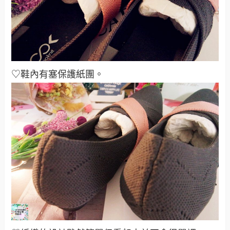
♡鞋內有塞保護紙團
。