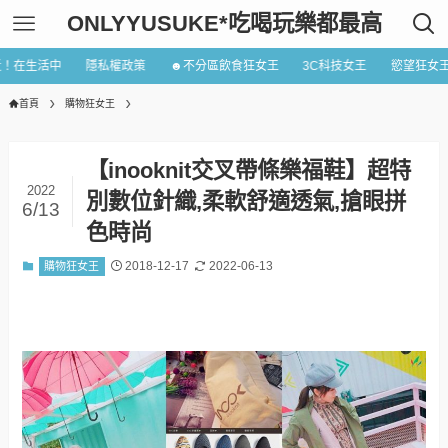
ONLYYUSUKE*吃喝玩樂都最高
近！在生活中
隱私權政策
☻不分區飲食狂女王
3C科技女王
慾望狂女
首頁
購物狂女王
【inooknit交叉帶條樂福鞋】超特
2022
別數位針織,柔軟舒適透氣,搶眼拼
6/13
色時尚
2018-12-17
2022-06-13
購物狂女王