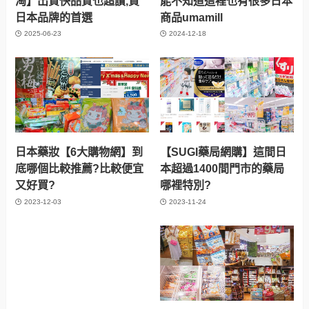
淘】出貨快品質也超讚,買
能不知道這裡也有很多日本
日本品牌的首選
商品umamill
2025-06-23
2024-12-18
日本藥妝【6大購物網】到
【SUGI藥局網購】這間日
底哪個比較推薦?比較便宜
本超過1400間門市的藥局
又好買?
哪裡特別?
2023-12-03
2023-11-24