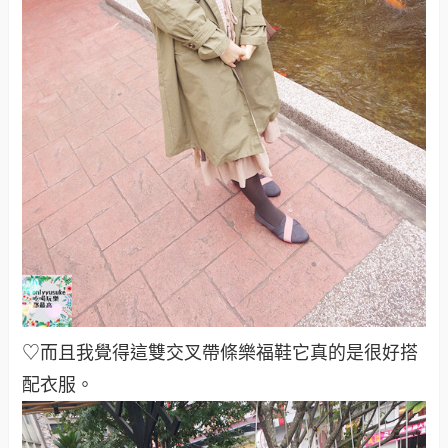
♡而且我覺得這雙交叉帶條樂福鞋它真的是很好搭
配衣服
。