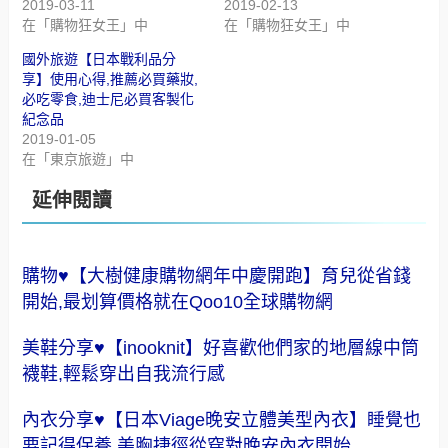
2019-03-11
2019-02-13
在「購物狂女王」中
在「購物狂女王」中
國外旅遊【日本戰利品分
享】使用心得,推薦必買藥妝,
必吃零食,迪士尼必買客製化
紀念品
2019-01-05
在「東京旅遊」中
延伸閱讀
購物♥【大樹健康購物網年中慶開跑】育兒從省錢
開始,最划算價格就在Qoo10全球購物網
美鞋分享♥【inooknit】好喜歡他們家的地層線中筒
襪鞋,輕鬆穿出自我流行感
內衣分享♥【日本Viage晚安立體美型內衣】睡覺也
要記得保養,美胸捷徑從穿對晚安內衣開始