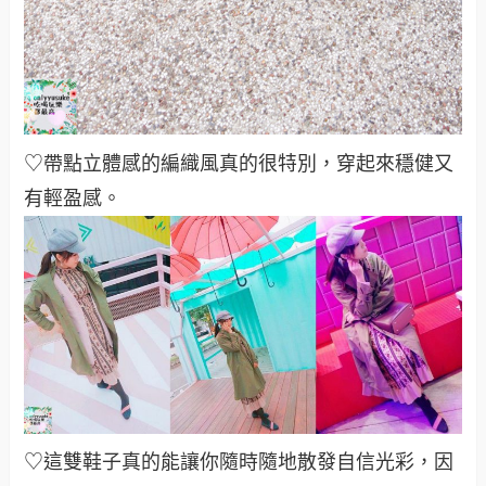
♡帶點立體感的編織風真的很特別，穿起來穩健又
有輕盈感
。
♡這雙鞋子真的能讓你隨時隨地散發自信光彩，因