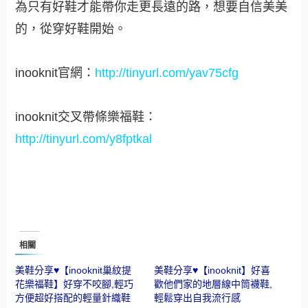
為只有好鞋才能帶你走更長遠的路，想要自信美美
的，從穿好鞋開始
。
inooknit
官網：
http://tinyurl.com/yav75cfg
inooknit交叉帶條樂福鞋：
http://tinyurl.com/y8fptkal
相關
美鞋分享♥【inooknit巢紋提
美鞋分享♥【inooknit】好喜
花樂福鞋】好穿不咬腳,輕巧
歡他們家的地層線中筒襪鞋,
方便超好搭配的輕量針織鞋
輕鬆穿出自我流行感