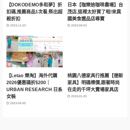
【DOKODEMO多和夢】折
日本【咖樂迪咖啡農場】台
扣碼,推薦商品1次看,祭出超
茂店,這裡太好買了啦!來異
殺折扣
國美食選品店尋寶
2023-11-23
2023-09-02
【Letao 樂淘】海外代購
桃園八德家具行推薦【德新
2026優惠碼折$200｜
家具】明碼標價,跟著時尚
URBAN RESEARCH 日系
在走的千坪大賣場家具店
女裝
2023-01-20
2023-05-05