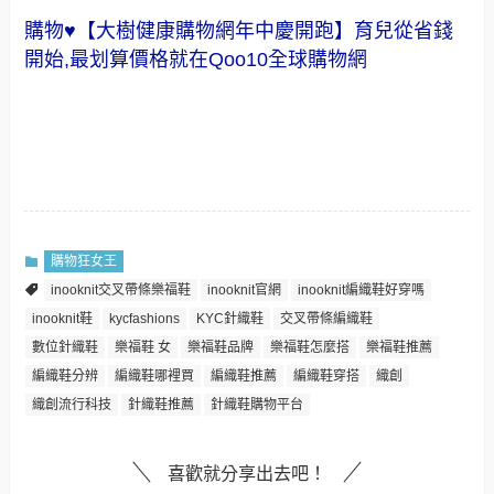
購物♥【大樹健康購物網年中慶開跑】育兒從省錢
開始,最划算價格就在Qoo10全球購物網
購物狂女王
inooknit交叉帶條樂福鞋
inooknit官網
inooknit編織鞋好穿嗎
inooknit鞋
kycfashions
KYC針織鞋
交叉帶條編織鞋
數位針織鞋
樂福鞋 女
樂福鞋品牌
樂福鞋怎麼搭
樂福鞋推薦
編織鞋分辨
編織鞋哪裡買
編織鞋推薦
編織鞋穿搭
織創
織創流行科技
針織鞋推薦
針織鞋購物平台
喜歡就分享出去吧！