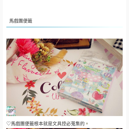
馬戲團便籤
♡馬戲團便籤根本就是文具控必蒐集的
。