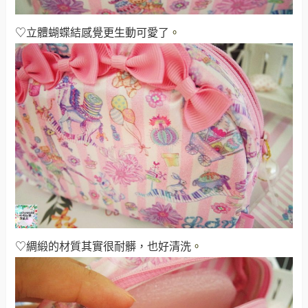
♡立體蝴蝶結感覺更生動可愛了
。
♡綢緞的材質其實很耐髒，也好清洗
。