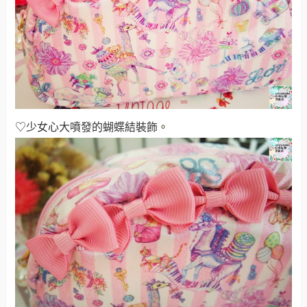
♡少女心大噴發的蝴蝶結裝飾
。