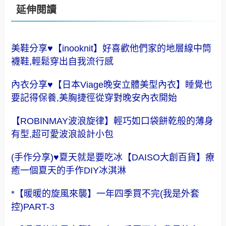
延伸閱讀
美鞋分享♥【inooknit】好喜歡他們家的地層線中筒
襪鞋,輕鬆穿出自我流行感
內衣分享♥【日本Viage晚安立體美型內衣】睡覺也
要記得保養,美胸捷徑從穿對晚安內衣開始
【ROBINMAY波浪旋律】輕巧如口袋餅乾般的薄身
有型,超可愛波浪設計小包
(手作分享)♥夏天就是要吃冰【DAISO大創百貨】療
癒一個夏天的手作DIY冰淇淋
*【暖暖的旋風來襲】一年四季買不完(我是外套
控)PART-3