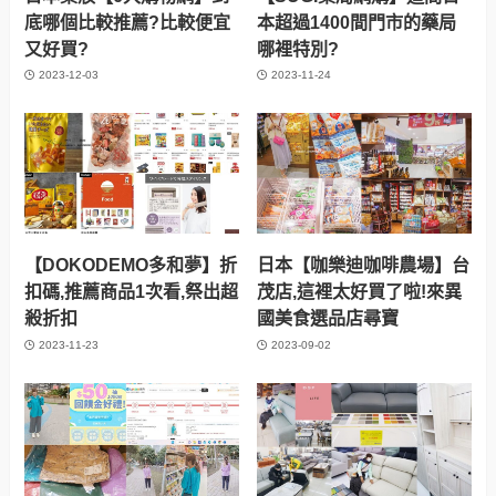
底哪個比較推薦?比較便宜
本超過1400間門市的藥局
又好買?
哪裡特別?
2023-12-03
2023-11-24
【DOKODEMO多和夢】折
日本【咖樂迪咖啡農場】台
扣碼,推薦商品1次看,祭出超
茂店,這裡太好買了啦!來異
殺折扣
國美食選品店尋寶
2023-11-23
2023-09-02