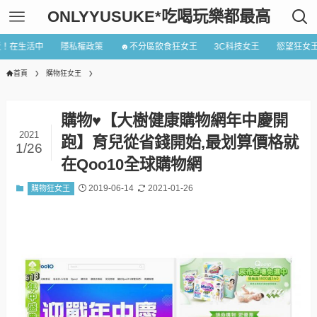
ONLYYUSUKE*吃喝玩樂都最高
近！在生活中
隱私權政策
☻不分區飲食狂女王
3C科技女王
慾望狂女
首頁
購物狂女王
購物♥【大樹健康購物網年中慶開
2021
跑】育兒從省錢開始,最划算價格就
1/26
在Qoo10全球購物網
2019-06-14
2021-01-26
購物狂女王