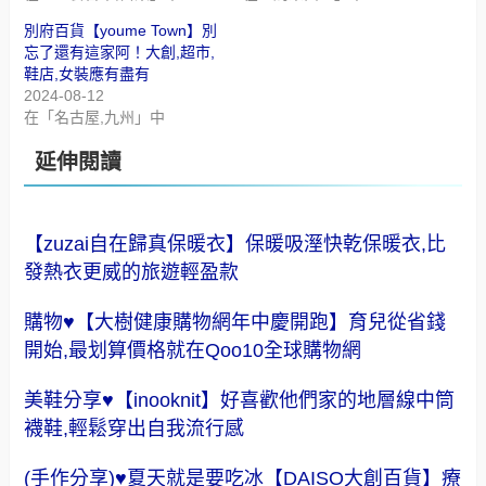
別府百貨【youme Town】別
忘了還有這家阿！大創,超市,
鞋店,女裝應有盡有
2024-08-12
在「名古屋,九州」中
延伸閱讀
【zuzai自在歸真保暖衣】保暖吸溼快乾保暖衣,比
發熱衣更威的旅遊輕盈款
購物♥【大樹健康購物網年中慶開跑】育兒從省錢
開始,最划算價格就在Qoo10全球購物網
美鞋分享♥【inooknit】好喜歡他們家的地層線中筒
襪鞋,輕鬆穿出自我流行感
(手作分享)♥夏天就是要吃冰【DAISO大創百貨】療