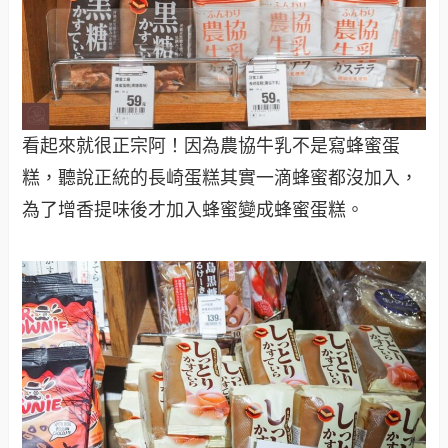
看起來就很正宗阿！因為農協牛乳不是寫蜂蜜蛋
糕，聽說正統的長崎蛋糕其實一滴蜂蜜都沒加入，
為了增香提味後才加入蜂蜜變成蜂蜜蛋糕。