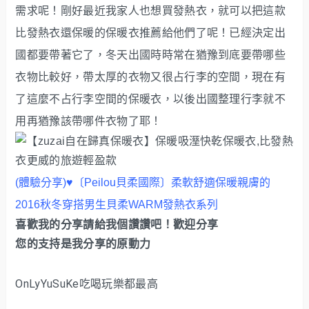
需求呢！剛好最近我家人也想買發熱衣，就可以把這款
比發熱衣還保暖的保暖衣推薦給他們了呢！已經決定出
國都要帶著它了，冬天出國時時常在猶豫到底要帶哪些
衣物比較好，帶太厚的衣物又很占行李的空間，現在有
了這麼不占行李空間的保暖衣，以後出國整理行李就不
用再猶豫該帶哪件衣物了耶！
(體驗分享)♥〔Peilou貝柔國際〕柔軟舒適保暖親膚的
2016秋冬穿搭男生貝柔WARM發熱衣系列
喜歡我的分享請給我個讚讚吧！歡迎分享
您的支持是我分享的原動力
OnLyYuSuKe吃喝玩樂都最高