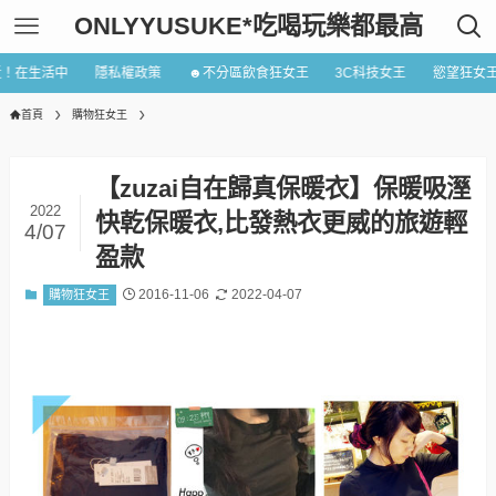
ONLYYUSUKE*吃喝玩樂都最高
近！在生活中
隱私權政策
☻不分區飲食狂女王
3C科技女王
慾望狂女
首頁
購物狂女王
【zuzai自在歸真保暖衣】保暖吸溼
2022
快乾保暖衣,比發熱衣更威的旅遊輕
4/07
盈款
2016-11-06
2022-04-07
購物狂女王