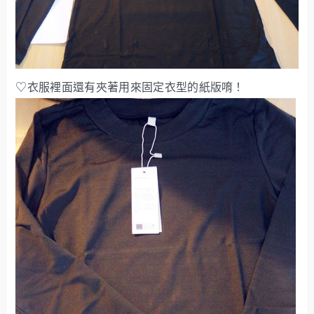
♡衣服裡面還有夾著用來固定衣型的紙版唷！