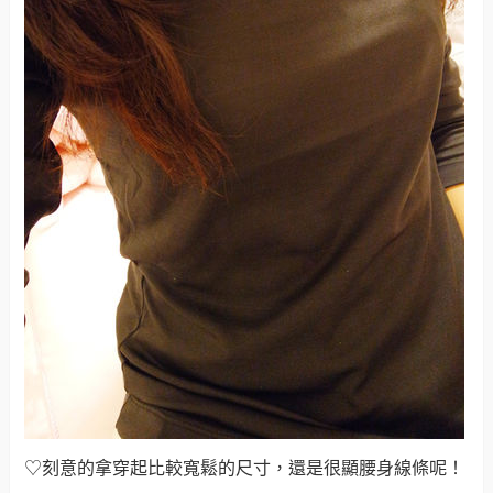
♡刻意的拿穿起比較寬鬆的尺寸，還是很顯腰身線條呢！