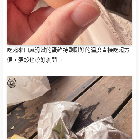
吃起來口感滑嫩的蛋維持剛剛好的溫度直接吃超方
便，蛋殼也較好剝開 。