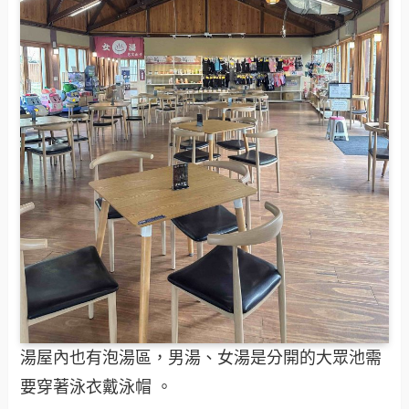
湯屋內也有泡湯區，男湯、女湯是分開的大眾池需
要穿著泳衣戴泳帽 。