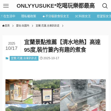
ONLYYUSUKE*吃喝玩樂都最高
近！在生活中
隱私權政策
☻不分區飲食狂女王
3C科技女王
慾望狂女
首頁
愛玩-玩國內
宜蘭,花蓮,台東趴趴走
宜蘭景點推薦【清水地熱】高達
2025
10/17
95度,裝竹簍內有趣的煮食
2025-10-17
宜蘭,花蓮,台東趴趴走