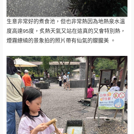
生意非常好的煮食池，但也非常熱因為地熱泉水溫
度高達95度，炙熱天氣又站在這真的又會特別熱，
煙霧繚繞的景象拍的照片帶有仙氣的朦朧美 。