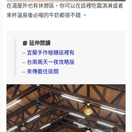
在湯屋外也有休憩區，你可以在這裡吃霜淇淋或者
來杯溫泉後必喝的牛奶都很不錯 。
📘 延伸閱讀
–
宜蘭手作椪糖這裡有
–
台南兩天一夜攻略版
–
來傳藝住這間