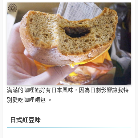
滿滿的咖哩餡好有日本風味，因為日劇影響讓我特
別愛吃咖哩麵包 。
日式紅豆味