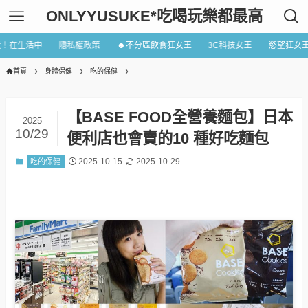
ONLYYUSUKE*吃喝玩樂都最高
近！在生活中
隱私權政策
☻不分區飲食狂女王
3C科技女王
慾望狂女
首頁
身體保健
吃的保健
【BASE FOOD全營養麵包】日本
2025
10/29
便利店也會賣的10 種好吃麵包
2025-10-15
2025-10-29
吃的保健