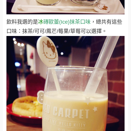
飲料我選的是
冰
磚歐蕾(Ice)抹茶口味
，
總共有這些
口味：抹茶/可可/鳳芒/莓果/草莓可以選擇。