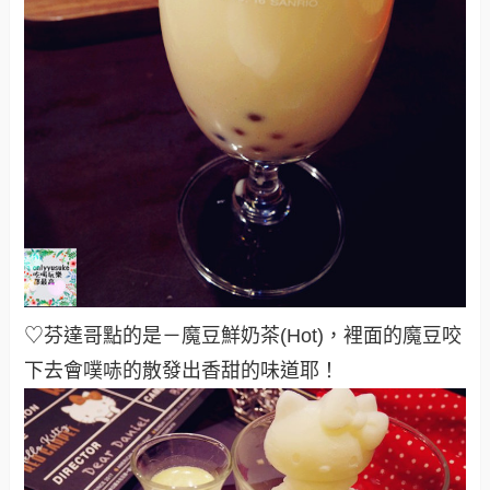
♡芬達哥點的是－魔豆鮮奶茶(Hot)，裡面的魔豆咬
下去會噗哧的散發出香甜的味道耶！