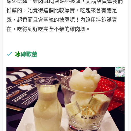
深盤比薩－雞肉BBQ醬深盤披薩，是請店員幫我們
推薦的，她覺得這個比較厚實，吃起來會有飽足
感，超香而且會牽絲的披薩呢！內餡用料飽滿實
在，吃得到好吃完全不柴的雞肉塊。
冰
磚歐蕾