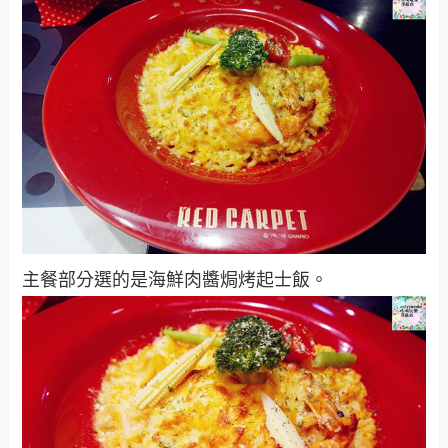
主餐部分選的是海鮮肉醬焗烤起士飯。