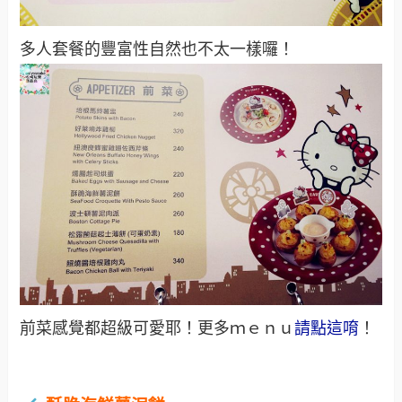
多人套餐的豐富性自然也不太一樣囉！
前菜感覺都超級可愛耶！更多ｍｅｎｕ
請點這唷
！