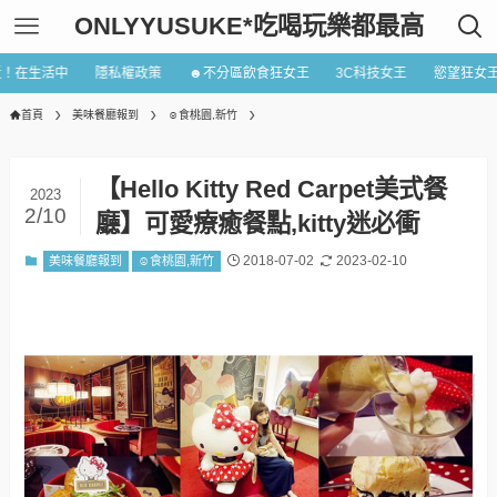
ONLYYUSUKE*吃喝玩樂都最高
近！在生活中
隱私權政策
☻不分區飲食狂女王
3C科技女王
慾望狂女
首頁
美味餐廳報到
☺食桃園,新竹
【Hello Kitty Red Carpet美式餐
2023
2/10
廳】可愛療癒餐點,kitty迷必衝
2018-07-02
2023-02-10
美味餐廳報到
☺食桃園,新竹