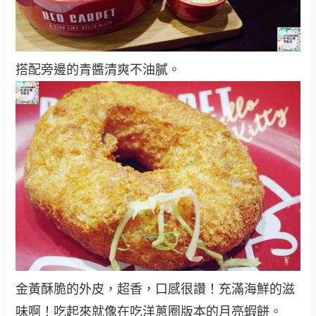
搭配旁邊的青醬清爽不油膩。
金黃酥脆的外皮，超香，口感很讚！充滿海鮮的滋
味啊！吃起來就像在吃洋蔥圈版本的月亮蝦餅。