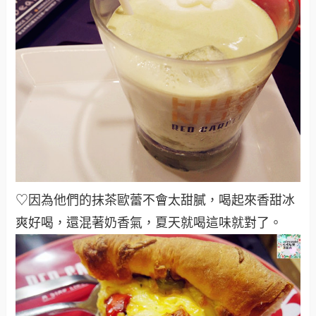
♡因為他們的抹茶歐蕾不會太甜膩，喝起來香甜冰
爽好喝，還混著奶香氣，夏天就喝這味就對了。