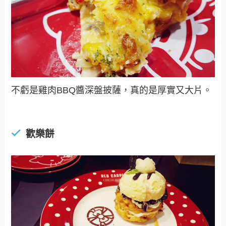
不虧是雞肉BBQ醬深盤披薩，真的是厚實又大片。
歡樂餅