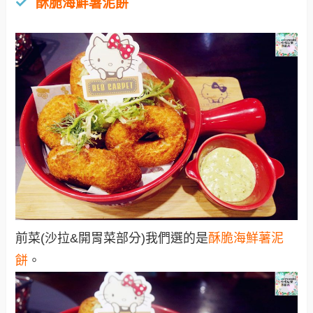
酥脆海鮮薯泥餅
前菜(沙拉&開胃菜部分)我們選的是
酥脆海鮮薯泥
餅
。