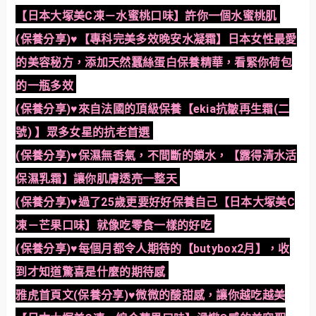
【日本大塚美C凍－水蜜桃口味】許你一個水蜜桃肌
(保養分享)♥【專科完美多效晚安水凝霜】日本女性最愛
的美容秘方，添加天然蠺絲蛋白保養精華，看緊你荷包
的一瓶多效
(保養分享)♥來自法國的頂級保養【ekia抗皺再生霜(二
號) 】眾多女星的抗老首選
(保養分享)♥保濕無香氣，不間斷的鎖水，【露得清水活
保濕乳霜】讓你肌膚透亮一整天
(保養分享)♥過了25歲更要好好保養自己【日本大塚美C
凍－芒果口味】就像吃零食一樣的好吃
(保養分享)♥每個月都令人期待的【butybox2月】，收
到才知道驚喜是什麼的期待感
雅虎首頁文(保養分享)♥微微的酸甜感，讓你越吃越美