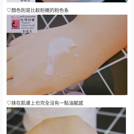
♡
顏色則是比較粉嫩的粉色系
♡
抹在肌膚上也
完全沒有一點油膩感