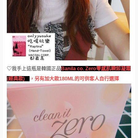
♡
我手上這瓶是韓國正品
Banila co. Zero零感肌瞬卸凝霜
(經典款)
，
另有加大款180ML的可供客人自行選擇