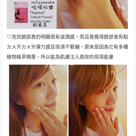
♡
洗完臉部真的明顯很有滋潤感，而且我覺得臉部會有點
ㄉㄨㄞㄉㄨㄞ彈力感且保濕不緊繃，原來是因為它有多種
植物植萃精華，所以能為肌膚注入高效的保濕能量