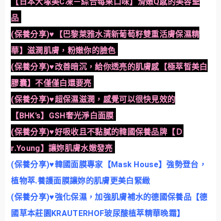
【日本大塚美C凍－綜合莓果口味】滑嫩Q感的美容聖
品
(保養分享)♥【巴黎萊雅水清新葡萄籽雙重活膚保濕精
華】滋潤肌膚，粉嫩你的臉色
(保養分享)♥改善暗沉，給你透亮的肌膚感【極萃皙美白
膠囊】不僅僅白還要亮
(保養分享)♥超保濕滋潤，感覺可以很快見效的
【BHK’s】GSH奢光淨白面膜
(保養分享)♥好吸收且不黏膩的韓國保養品牌【Ｄ
r.Young】讓妳肌膚水嫩發亮
(保養分享)♥韓國面膜專家【Mask House】強勢登台，
植物萃․養護面膜讓妳的肌膚更美白緊緻
(保養分享)♥強化保濕，加強肌膚補水的德國保養品【德
國草本莊園KRAUTERHOF玻尿酸植萃精華晚霜】