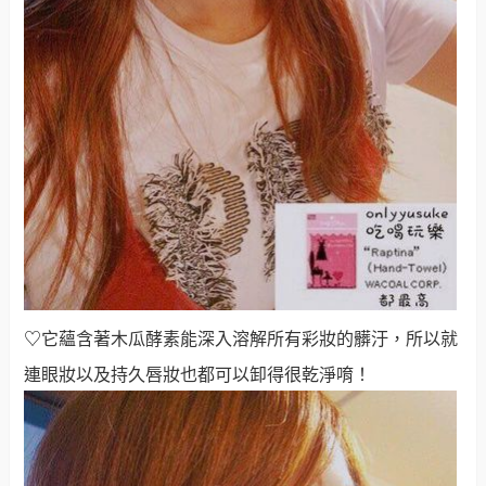
♡
它蘊含著木瓜酵素能深入溶解所有彩妝的髒汙，所以就
連眼妝以及持久唇妝也都可以卸得很乾淨唷！