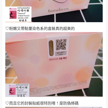
♡
粉嫩又帶點暈染色系的盒裝真的超美的
♡
而且它的封裝貼紙很特別唷！是防偽條碼