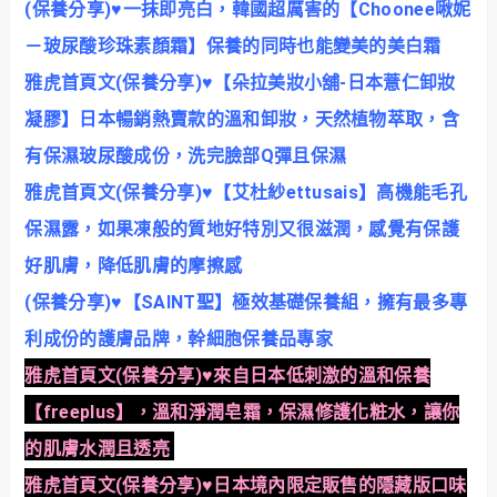
(保養分享)♥一抹即亮白，韓國超厲害的【Choonee啾妮
－玻尿酸珍珠素顏霜】保養的同時也能變美的美白霜
雅虎首頁文(保養分享)♥【朵拉美妝小舖-日本薏仁卸妝
凝膠】日本暢銷熱賣款的溫和卸妝，天然植物萃取，含
有保濕玻尿酸成份，洗完臉部Q彈且保濕
雅虎首頁文(保養分享)♥【艾杜紗ettusais】高機能毛孔
保濕露，如果凍般的質地好特別又很滋潤，感覺有保護
好肌膚，降低肌膚的摩擦感
(保養分享)♥【SAINT聖】極效基礎保養組，擁有最多專
利成份的護膚品牌，幹細胞保養品專家
雅虎首頁文(保養分享)♥來自日本低刺激的溫和保養
【freeplus】，溫和淨潤皂霜，保濕修護化粧水，讓你
的肌膚水潤且透亮
雅虎首頁文(保養分享)♥日本境內限定販售的隱藏版口味