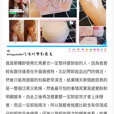
我是那種即使再忙再累也一定堅持要卸妝的人，因為我曾
經有跟芬達哥在外面過夜時，忘記帶卸妝品出門的情況，
然後只能用旅館的包裝肥皂清洗，結果隔天那個臉部真的
是一整個泛黑又乾燥，然後最可怕的事情其實是感覺粉刺
明顯變多，自此之後再怎樣累都一定卸妝完才會上床睡
覺，而且一定卸妝兩次，所以我都會挑選比較含有保濕成
分的卸妝品來使用，因為以我卸妝兩次的頻率來看，如果