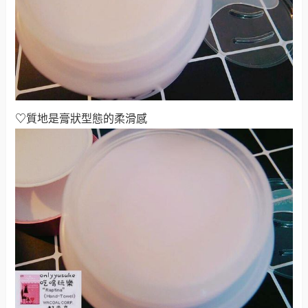
♡
質地是膏狀型態的柔滑感