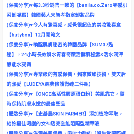
(保養分享)♥每3.3秒銷售一罐的【banila.co.Zero零感肌
瞬卸凝霜】韓國藝人宋智孝指定卸妝品牌
(保養分享)♥令人有驚喜感，感覺很超值的美妝驚喜盒
【butybox】12月開箱文
(保養分享)♥喚醒肌膚秘密的韓國品牌【SUM37甦
秘】，24小時長效鎖水青春奇蹟活酵肌秘露&活水潤澤
酵能水凝霜
(保養分享)♥專業級的有感保養，獨家微臻技術，雙天后
的熱愛【LUDEYA經典修護微臻三件組】
(保養分享)♥【ONCE高活性膠原蛋白粉】美肌靠它，隨
時保持肌膚水嫩的最佳聖品
(體驗分享)♥【史基農SKIN FARMER】添加植物萃取，
給妳最佳呵護的女神透亮全能阻隔型精華液
(體驗分享)♥滋潤美肌保養，吸收力強的〔資生堂國際櫃