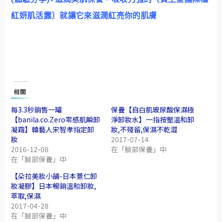
紅妍肌活露〕就讓它來滋潤紅亮你的肌膚
相關
每3.3秒銷售一罐
保養【自白肌玻尿酸保濕極
【banila.co.Zero零感肌瞬卸
淨卸妝水】一指按壓溫和卸
凝霜】韓藝人宋智孝指定卸
妝,不殘留,保濕不乾澀
妝
2017-07-14
2016-12-08
在「臉部保養」中
在「臉部保養」中
【朵拉美妝小舖-日本薏仁卸
妝凝膠】日本暢銷溫和卸妝,
萃取,保濕
2017-04-28
在「臉部保養」中