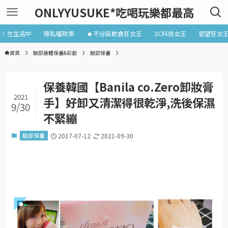
ONLYYUSUKE*吃喝玩樂都最高
近！在生活中
隱私權政策
☻不分區飲食狂女王
3C科技女王
慾望狂女
首頁
臉部身體保養&彩妝
臉部保養
保養韓國【Banila co.Zero卸妝膏
2021
手】好卸又清潔得很乾淨,洗後保濕
9/30
不緊繃
臉部保養
2017-07-12
2021-09-30