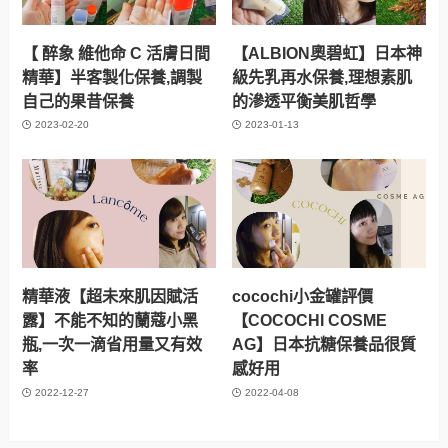
【 醉象 維他命 C 活膚日間
【ALBION奧碧虹】日本神
精華】半客製化保養,調製
級先乳再水保養,理想素肌
自己的果昔保養
的滲透平衡美肌哲學
2023-02-20
2023-01-13
精華液【超未來肌因賦活
cocochi小金罐評價
露】不能不知的蘭蔻小黑
【COCOCHI COSME
瓶,一次一滴省用量又有效
AG】日本抗糖保養品很質
率
感好用
2022-12-27
2022-04-08