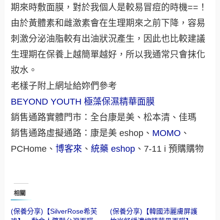
期來時敷面膜，對於我個人是較易冒痘的時機==！
由於黃體素和雌激素會在生理期來之前下降，容易
刺激分泌油脂較有出油狀況產生，因此也比較建議
生理期在保養上越簡單越好，所以我通常只會抹化
妝水。
老樣子附上網址給妳們參考
BEYOND YOUTH 極藻保濕精華面膜
銷售通路實體門市：全台康是美、松本清、佳瑪
銷售通路虛擬通路：康是美 eshop、
MOMO
、
PCHome、
博客來
、
統藥 eshop
、7-11 i 預購購物
相關
(保養分享)【SilverRose希芙
(保養分享)【韓國沛麗膚屏護