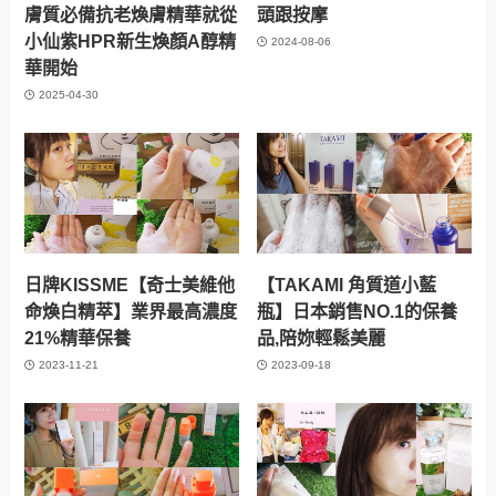
膚質必備抗老煥膚精華就從
頭跟按摩
小仙紫HPR新生煥顏A醇精
2024-08-06
華開始
2025-04-30
日牌KISSME【奇士美維他
【TAKAMI 角質道小藍
命煥白精萃】業界最高濃度
瓶】日本銷售NO.1的保養
21%精華保養
品,陪妳輕鬆美麗
2023-11-21
2023-09-18