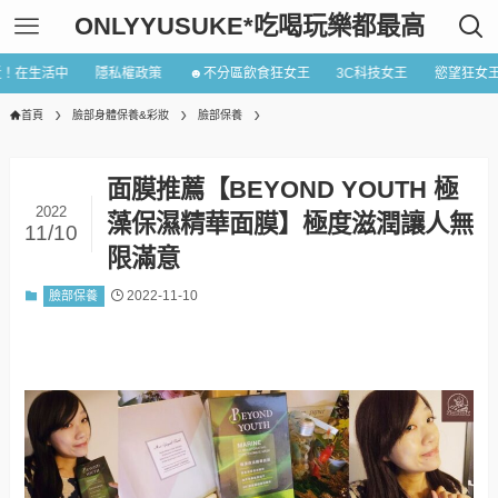
ONLYYUSUKE*吃喝玩樂都最高
近！在生活中
隱私權政策
☻不分區飲食狂女王
3C科技女王
慾望狂女
首頁
臉部身體保養&彩妝
臉部保養
面膜推薦【BEYOND YOUTH 極
2022
藻保濕精華面膜】極度滋潤讓人無
11/10
限滿意
2022-11-10
臉部保養