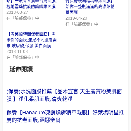
珞】一敷令人驚豔台灣面膜,
竹炭舒緩濃縮精華黑面膜】
極地雪藻抗痕防護纖維面膜
給你一整瓶滿滿的高濃縮精
2018-03-27
華面膜
在「臉部保養」中
2019-04-20
在「臉部保養」中
【雪芙蘭時間保養面膜】需
求你的面膜,滿足不同肌膚需
求,玻尿酸,保濕,美白面膜
2018-11-08
在「臉部保養」中
延伸閱讀
(保養)水洗面膜推薦【品木宣言 天生麗質粉美肌面
膜 】淨化柔肌面膜,清爽乾淨
保養【Hanacure凍齡煥膚精華凝膜】好萊塢明星推
薦的抗老面膜,涵娜奎爾