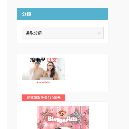
分類
分
類
線上學
日文