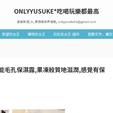
ONLYYUSUKE*吃喝玩樂都最高
喜愛旅遊,3c,夢想與世界接軌, onlyyusuke58@gmail.com
慾望狂女王
購物狂女王
趴趴走女王-國外
喜歡文字，離文
高機能毛孔保濕露,果凍般質地滋潤,感覺有保