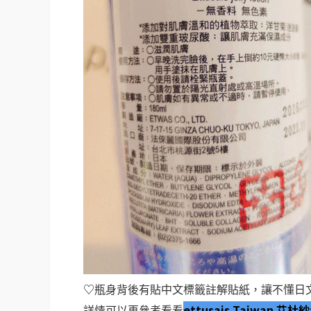
♡
瓶身背後有貼中文標籤註解貼紙，讓不懂日
ettusais Taiwan 
詳情可以再參考看看