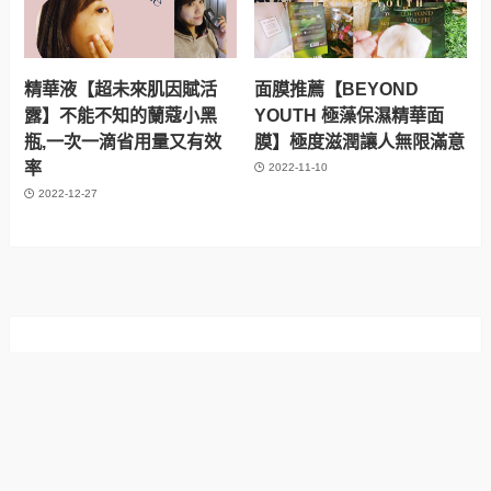
精華液【超未來肌因賦活
面膜推薦【BEYOND
露】不能不知的蘭蔻小黑
YOUTH 極藻保濕精華面
瓶,一次一滴省用量又有效
膜】極度滋潤讓人無限滿意
率
2022-11-10
2022-12-27