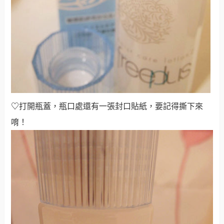
♡
打開瓶蓋，瓶口處還有一張封口貼紙，要記得撕下來
唷！