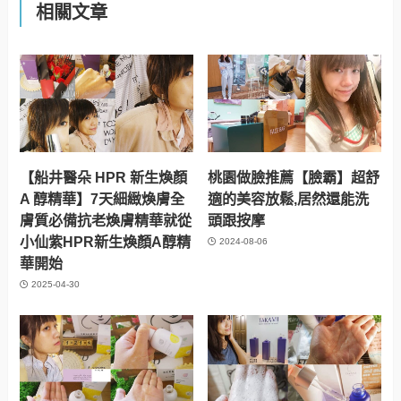
相關文章
【船井醫朵 HPR 新生煥顏
桃園做臉推薦【臉霸】超舒
A 醇精華】7天細緻煥膚全
適的美容放鬆,居然還能洗
膚質必備抗老煥膚精華就從
頭跟按摩
小仙紫HPR新生煥顏A醇精
2024-08-06
華開始
2025-04-30