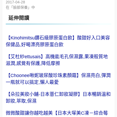
2017-04-28
在「臉部保養」中
延伸閱讀
【Kinohimitsu鑽石級膠原蛋白飲】酸甜好入口美容
保健品,好喝漂亮膠原蛋白飲
【艾杜紗ettusais】高機能毛孔保濕露,果凍般質地
滋潤,感覺有保護,降低摩擦
【Choonee啾妮玻尿酸珍珠素顏霜】保濕亮白,彈潤
一瓶就可以搞定,懶人最愛
【朵拉美妝小舖-日本薏仁卸妝凝膠】日本暢銷溫和
卸妝,萃取,保濕
微微酸甜讓你越吃越美【日本大塚美C凍－綜合莓