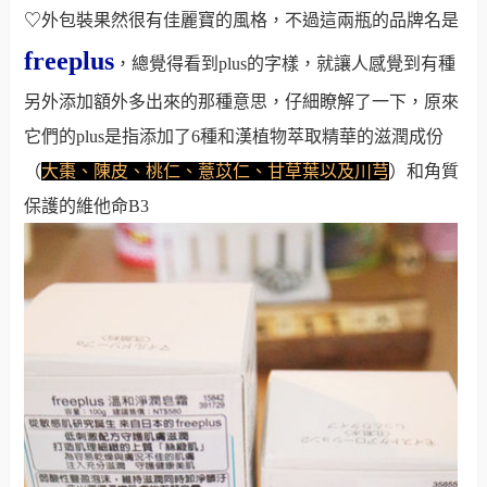
♡
外包裝果然很有佳麗寶的風格，不過這兩瓶的品牌名是
freeplus
，
總覺得看到plus的字樣，就讓人感覺到有種
另外添加額外多出來的那種意思，仔細瞭解了一下，原來
它們的plus是指添加了6種和漢植物萃取精華的滋潤成份
（
大棗
、陳皮、桃仁、薏苡仁、甘草葉以及川芎
）和角質
保護的維他命B3