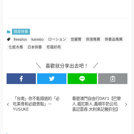
臉部保養
freeplus
kanebo
ローション
佳麗寶
保溼推薦
保養品推薦
化粧水推
日本保養
皂霜好用
喜歡就分享出去吧！
「台南」你不能錯過的「必
春遊澳門自由行DAY1【巴黎
吃美食和必遊景點」－
人,威尼斯人,義順牛奶公司,
YUSUKE
喜記雲吞,大利來記豬扒包】