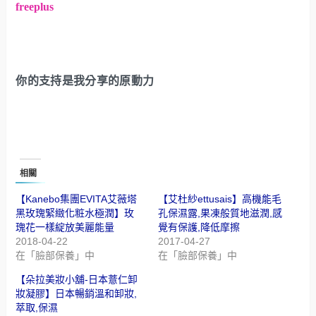
freeplus
你的支持是我分享的原動力
相關
【Kanebo集團EVITA艾薇塔
【艾杜紗ettusais】高機能毛
黑玫瑰緊緻化粧水極潤】玫
孔保濕露,果凍般質地滋潤,感
瑰花一樣綻放美麗能量
覺有保護,降低摩擦
2018-04-22
2017-04-27
在「臉部保養」中
在「臉部保養」中
【朵拉美妝小舖-日本薏仁卸
妝凝膠】日本暢銷溫和卸妝,
萃取,保濕