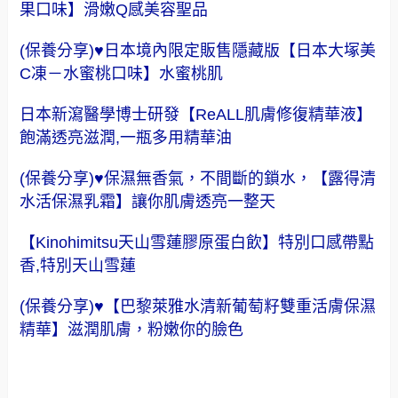
果口味】滑嫩Q感美容聖品
(保養分享)♥日本境內限定販售隱藏版【日本大塚美
C凍－水蜜桃口味】水蜜桃肌
日本新瀉醫學博士研發【ReALL肌膚修復精華液】
飽滿透亮滋潤,一瓶多用精華油
(保養分享)♥保濕無香氣，不間斷的鎖水，【露得清
水活保濕乳霜】讓你肌膚透亮一整天
【Kinohimitsu天山雪蓮膠原蛋白飲】特別口感帶點
香,特別天山雪蓮
(保養分享)♥【巴黎萊雅水清新葡萄籽雙重活膚保濕
精華】滋潤肌膚，粉嫩你的臉色