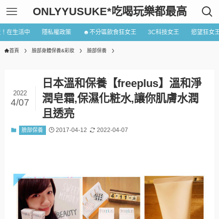
ONLYYUSUKE*吃喝玩樂都最高
近！在生活中
隱私權政策
☻不分區飲食狂女王
3C科技女王
慾望狂女
首頁
臉部身體保養&彩妝
臉部保養
日本溫和保養【freeplus】溫和淨
2022
潤皂霜,保濕化粧水,讓你肌膚水潤
4/07
且透亮
2017-04-12
2022-04-07
臉部保養