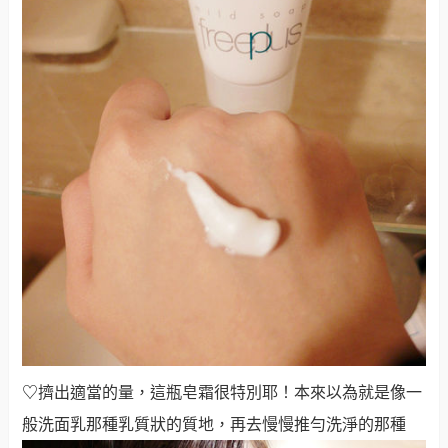
♡
擠出適當的量，這瓶皂霜很特別耶！本來以為就是像一
般洗面乳那種乳質狀的質地，再去慢慢推勻洗淨的那種