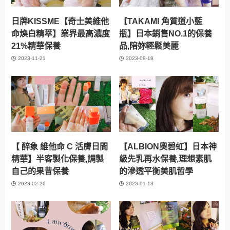
日牌KISSME【奇士美維他
【TAKAMI 角質道小藍
命煥白精萃】業界最高濃度
瓶】日本銷售NO.1的保養
21%精華保養
品,陪妳輕鬆美麗
2023-11-21
2023-09-18
【 醉象 維他命 C 活膚日間
【ALBION奧碧虹】日本神
精華】半客製化保養,調製
級先乳再水保養,理想素肌
自己的果昔保養
的滲透平衡美肌哲學
2023-02-20
2023-01-13