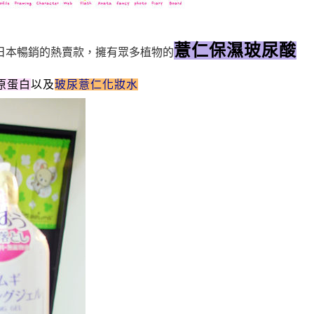
薏仁保濕玻尿酸
日本暢銷的熱賣款，擁有眾多植物的
原蛋白
以及
玻尿薏仁化妝水