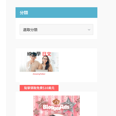
分類
分
類
線上學
日文