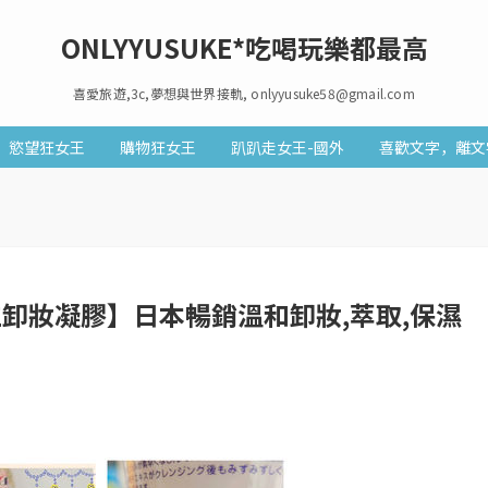
ONLYYUSUKE*吃喝玩樂都最高
喜愛旅遊,3c,夢想與世界接軌, onlyyusuke58@gmail.com
慾望狂女王
購物狂女王
趴趴走女王-國外
喜歡文字，離文
卸妝凝膠】日本暢銷溫和卸妝,萃取,保濕