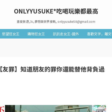
ONLYYUSUKE*吃喝玩樂都最高
喜愛旅遊,3c,夢想與世界接軌, onlyyusuke58@gmail.com
慾望狂女王
購物狂女王
趴趴走女王-國外
喜歡文字，離文
上看【友罪】知道朋友的罪你還能替他背負過