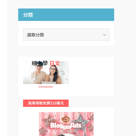
分類
分
類
線上學
日文