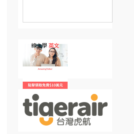
線上學
英文