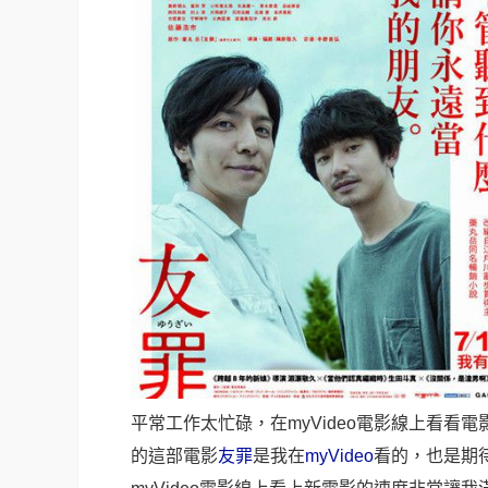
平常工作太忙碌，在
myVideo
電影線上看看電
的這部電影
友罪
是我在
myVideo
看的，也是
期