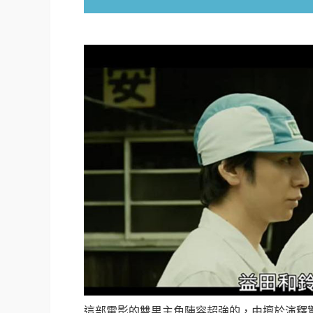
這部電影的雙男主角陣容超強的，由擅於演釋