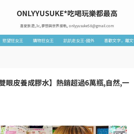
ONLYYUSUKE*吃喝玩樂都最高
喜愛旅遊,3c,夢想與世界接軌, onlyyusuke58@gmail.com
慾望狂女王
購物狂女王
趴趴走女王-國外
喜歡文字，離文
e夜用雙眼皮養成膠水】熱銷超過6萬瓶,自然,一