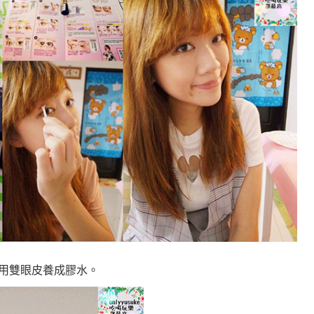
e夜用雙眼皮養成膠水
。