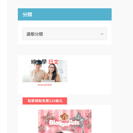
分類
分
類
線上學
日文