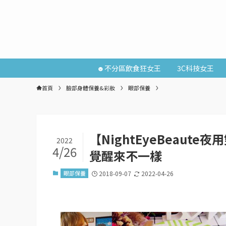
☻不分區飲食狂女王
3C科技女王
首頁
臉部身體保養&彩妝
眼部保養
【NightEyeBeaut
2022
4/26
覺醒來不一樣
眼部保養
2018-09-07
2022-04-26