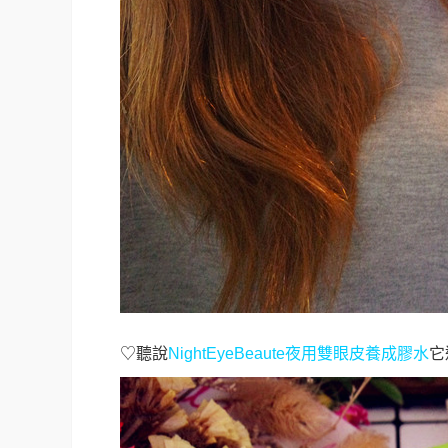
♡
聽說
NightEyeBeaute
夜用雙眼皮養成膠水
它