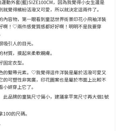
點運動外套(藍)SIZE100CM，因為我覺得小女生還是
到就覺得繽紛活潑又可愛，所以就決定這兩件了。
的內容物，第一眼看到童話世界街景印花小飛袖洋裝
好啊！♡兩件感覺質感都好好啊！明明不是我要穿
。
很吸引人的目光。
的材質，摸起來柔軟親膚。
好固定衣型。
色的繫帶元素。♡我覺得這件洋裝是屬於活潑可愛又
它的可塑性非常廣，印花圖案也是屬於市面上比較不
看小妍穿上它了。
，此品牌的童裝尺寸偏小，建議拿平常尺寸再大個1號
100的尺碼。
。