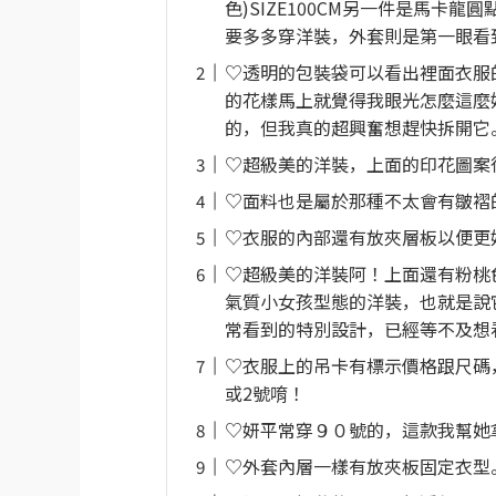
色)SIZE100CM另一件是馬卡龍圓
要多多穿洋裝，外套則是第一眼看
♡透明的包裝袋可以看出裡面衣服
的花樣馬上就覺得我眼光怎麼這麼
的，但我真的超興奮想趕快拆開它
♡超級美的洋裝，上面的印花圖案
♡面料也是屬於那種不太會有皺褶
♡衣服的內部還有放夾層板以便更
♡超級美的洋裝阿！上面還有粉桃
氣質小女孩型態的洋裝，也就是說
常看到的特別設計，已經等不及想
♡衣服上的吊卡有標示價格跟尺碼
或2號唷！
♡妍平常穿９０號的，這款我幫她拿
♡外套內層一樣有放夾板固定衣型