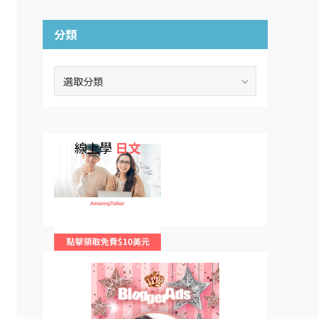
分類
分
類
線上學
日文