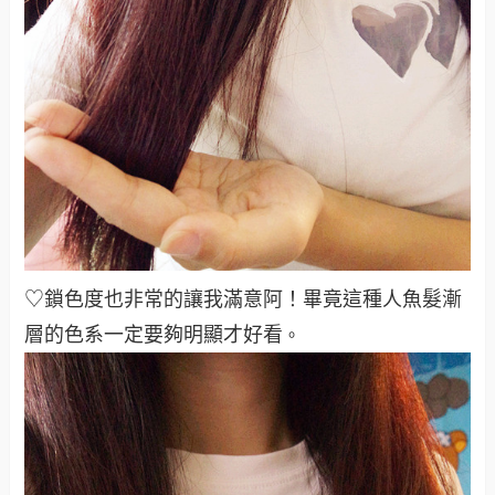
♡鎖色度也非常的讓我滿意阿！畢竟這種人魚髮漸
層的色系一定要夠明顯才好看
。