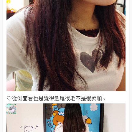
♡從側面看也是覺得髮尾很毛不是很柔順
。