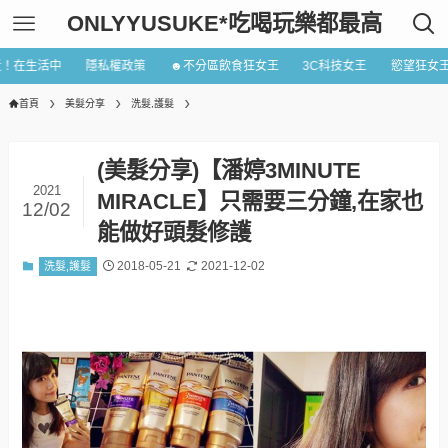
ONLYYUSUKE*吃喝玩樂都最高
近！在生活中
隱私權政策
☻不分區飲食狂女王
3C科技女王
慾望狂女
首頁
美髮分享
洗髮,護髮
(美髮分享)【潘婷3MINUTE
2021
MIRACLE】只需要三分鐘,在家也
12/02
能做好頭髮修護
2018-05-21
2021-12-02
洗髮,護髮