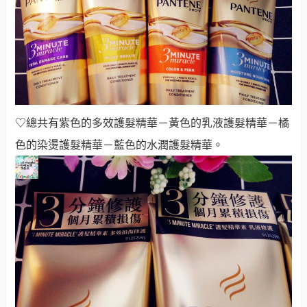
♡總共有紫色的多效護髮精華－黃色的乳液護髮精華－橘
色的染燙護髮精華－藍色的水潤護髮精華。