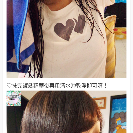
♡抹完護髮精華後再用清水沖乾淨即可唷！