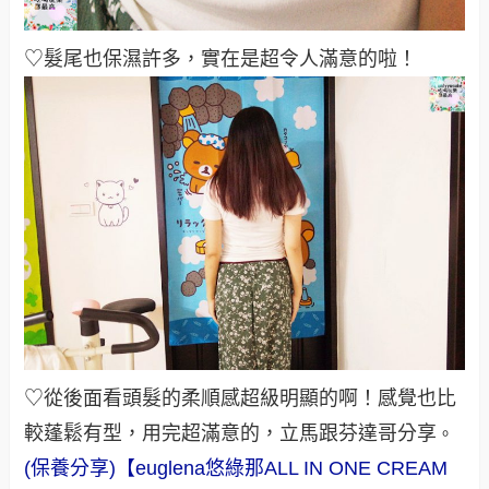
♡髮尾也保濕許多，實在是超令人滿意的啦！
♡從後面看頭髮的柔順感超級明顯的啊！感覺也比
較蓬鬆有型，用完超滿意的，立馬跟芬達哥分享
。
(保養分享)【euglena悠綠那ALL IN ONE CREAM