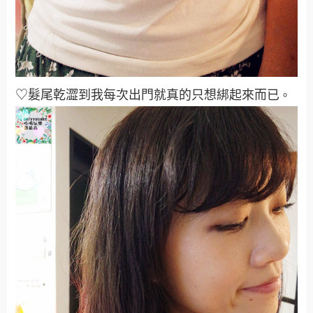
♡髮尾乾澀到我每次出門就真的只想綁起來而已
。