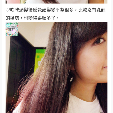
♡吹乾頭髮後感覺頭髮變平整很多，比較沒有亂翹
的疑慮，也變得柔順多了
。