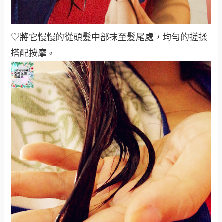
♡將它慢慢的從頭髮中部抹至髮尾處，均勻的搓揉
搭配按摩
。