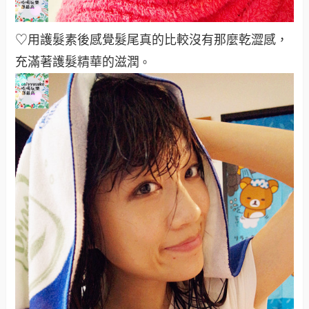
♡用護髮素後感覺髮尾真的比較沒有那麼乾澀感，
充滿著護髮精華的滋潤
。