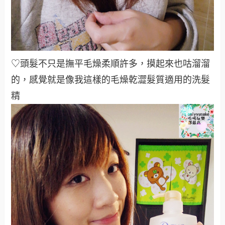
♡頭髮不只是撫平毛燥柔順許多，摸起來也咕溜溜
的，感覺就是像我這樣的毛燥乾澀髮質適用的洗髮
精