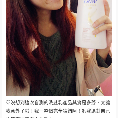
♡沒想到這次盲測的洗髮乳產品其實是多芬，太讓
我意外了啦！我一整個完全猜錯阿！虧我還對自己