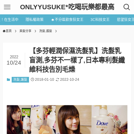
ONLYYUSUKE*吃喝玩樂都最高
近！在生活中
隱私權政策
☻不分區飲食狂女王
3C科技女王
慾望狂女
首頁
美髮分享
洗髮,護髮
【多芬輕潤保濕洗髮乳】洗髮乳
2022
盲測,多芬不一樣了,日本專利髮纖
10/24
維科技告別毛燥
2018-01-10
2022-10-24
洗髮,護髮