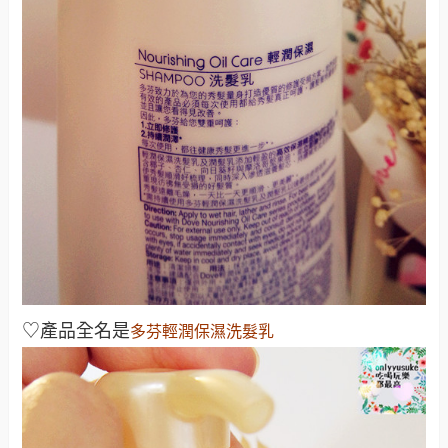
♡產品全名是
多芬輕潤保濕洗髮乳