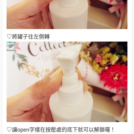
♡將罐子往左側轉
♡讓open字樣在按壓處的底下就可以解鎖囉！