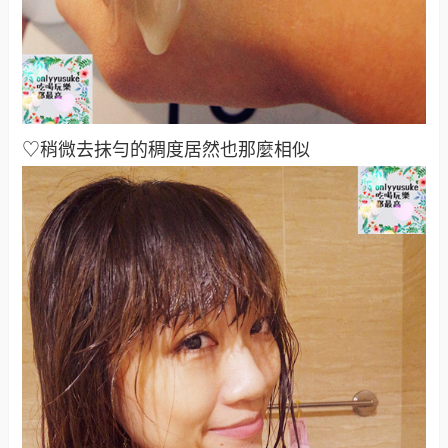
♡稍微去抹勻的稠度居然也那麼相似