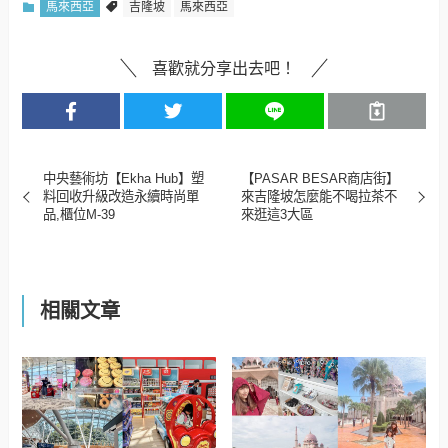
馬來西亞
吉隆坡
馬來西亞
喜歡就分享出去吧！
中央藝術坊【Ekha Hub】塑
【PASAR BESAR商店街】
料回收升級改造永續時尚單
來吉隆坡怎麼能不喝拉茶不
品,櫃位M-39
來逛這3大區
相關文章