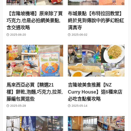
【吉隆坡機場】原來除了買
布城景點【布特拉回教堂】
巧克力,也是必拍網美景點,
終於見到傳說中的夢幻粉紅
含交通攻略
清真寺
2025-06-20
2025-06-02
馬來西亞必買【精選21
吉隆坡美食推薦【NZ
樣】餅乾,泡麵,巧克力,拉茶,
Curry House】這6種來店
藤編包買這些
必吃含點餐攻略
2025-05-28
2025-05-14