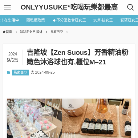
ONLYYUSUKE*吃喝玩樂都最高
近！在生活中
隱私權政策
☻不分區飲食狂女王
3C科技女王
慾望狂女
首頁
趴趴走女王-國外
馬來西亞
吉隆坡【Zen Suous】芳香精油粉
2024
9/25
嫩色沐浴球也有,櫃位M–21
2024-09-25
馬來西亞