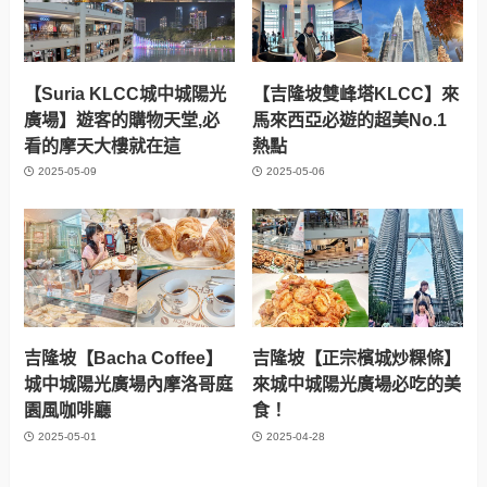
【Suria KLCC城中城陽光
【吉隆坡雙峰塔KLCC】來
廣場】遊客的購物天堂,必
馬來西亞必遊的超美No.1
看的摩天大樓就在這
熱點
2025-05-09
2025-05-06
吉隆坡【Bacha Coffee】
吉隆坡【正宗檳城炒粿條】
城中城陽光廣場內摩洛哥庭
來城中城陽光廣場必吃的美
園風咖啡廳
食！
2025-05-01
2025-04-28