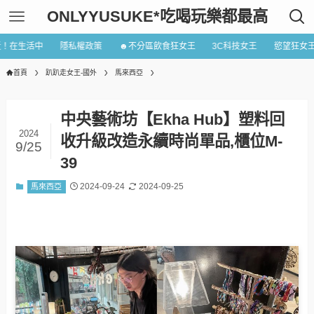
ONLYYUSUKE*吃喝玩樂都最高
近！在生活中
隱私權政策
☻不分區飲食狂女王
3C科技女王
慾望狂女
首頁
趴趴走女王-國外
馬來西亞
中央藝術坊【Ekha Hub】塑料回
2024
收升級改造永續時尚單品,櫃位M-
9/25
39
2024-09-24
2024-09-25
馬來西亞