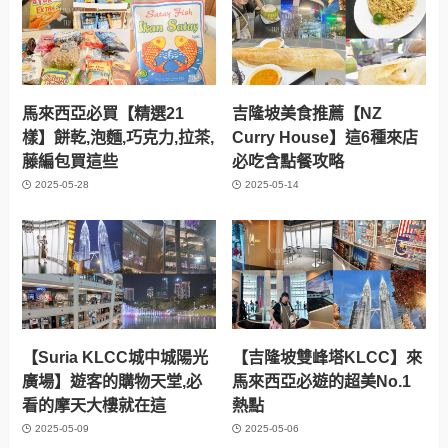
馬來西亞必買【精選21
吉隆坡美食推薦【NZ
樣】餅乾,泡麵,巧克力,拉茶,
Curry House】這6種來店
藤編包買這些
必吃含點餐攻略
2025-05-28
2025-05-14
【Suria KLCC城中城陽光
【吉隆坡雙峰塔KLCC】來
廣場】遊客的購物天堂,必
馬來西亞必遊的超美No.1
看的摩天大樓就在這
熱點
2025-05-09
2025-05-06