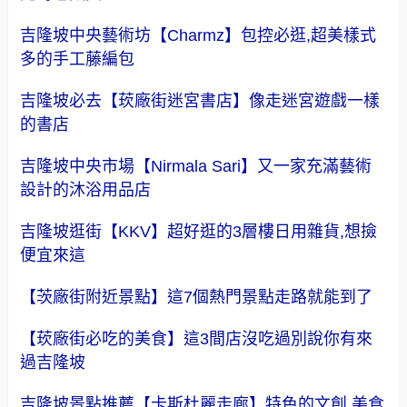
吉隆坡中央藝術坊【Charmz】包控必逛,超美樣式
多的手工藤編包
吉隆坡必去【莰廠街迷宮書店】像走迷宮遊戲一樣
的書店
吉隆坡中央市場【Nirmala Sari】又一家充滿藝術
設計的沐浴用品店
吉隆坡逛街【KKV】超好逛的3層樓日用雜貨,想撿
便宜來這
【茨廠街附近景點】這7個熱門景點走路就能到了
【莰廠街必吃的美食】這3間店沒吃過別說你有來
過吉隆坡
吉隆坡景點推薦【卡斯杜麗走廊】特色的文創,美食