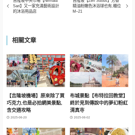
吉隆坡中央市場【Nirmala
吉隆坡【Zen Suous】芳香
Sari】又一家充滿藝術設計
精油粉嫩色沐浴球也有,櫃位
的沐浴用品店
M–21
相關文章
【吉隆坡機場】原來除了買
布城景點【布特拉回教堂】
巧克力,也是必拍網美景點,
終於見到傳說中的夢幻粉紅
含交通攻略
清真寺
2025-06-20
2025-06-02