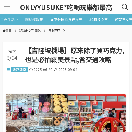
ONLYYUSUKE*吃喝玩樂都最高
近！在生活中
隱私權政策
☻不分區飲食狂女王
3C科技女王
慾望狂女
首頁
趴趴走女王-國外
馬來西亞
【吉隆坡機場】原來除了買巧克力,
2025
9/04
也是必拍網美景點,含交通攻略
馬來西亞
2025-06-20
2025-09-04