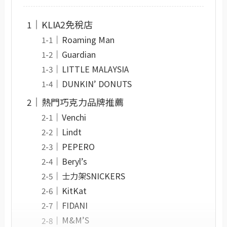
KLIA2免稅店
Roaming Man
Guardian
LITTLE MALAYSIA
DUNKIN’ DONUTS
熱門巧克力品牌推薦
Venchi
Lindt
PEPERO
Beryl’s
士力架SNICKERS
KitKat
FIDANI
M&M’S