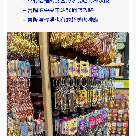
–
只有這裡的麥當勞才能吃到椰漿飯
–
吉隆坡中央車站50間店攻略
–
吉隆坡機場也有的超美咖啡廳