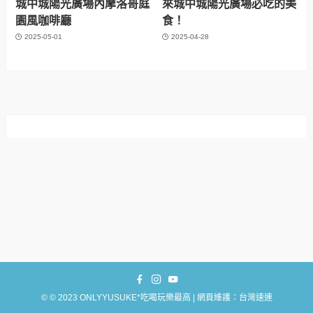
城中城陽光廣場內摩洛哥庭
來城中城陽光廣場必吃的美
園風咖啡廳
食！
2025-05-01
2025-04-28
©
© 2023 ONLYYUSUKE*吃喝玩樂最高 | 網頁維護：台灣速連