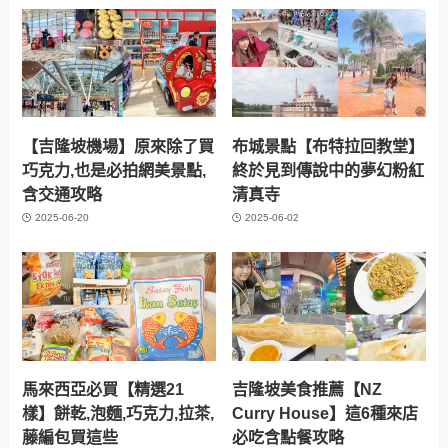
【吉隆坡機場】原來除了買
布城景點【布特拉回教堂】
巧克力,也是必拍網美景點,
終於見到傳說中的夢幻粉紅
含交通攻略
清真寺
2025-06-20
2025-06-02
馬來西亞必買【精選21
吉隆坡美食推薦【NZ
樣】餅乾,泡麵,巧克力,拉茶,
Curry House】這6種來店
藤編包買這些
必吃含點餐攻略