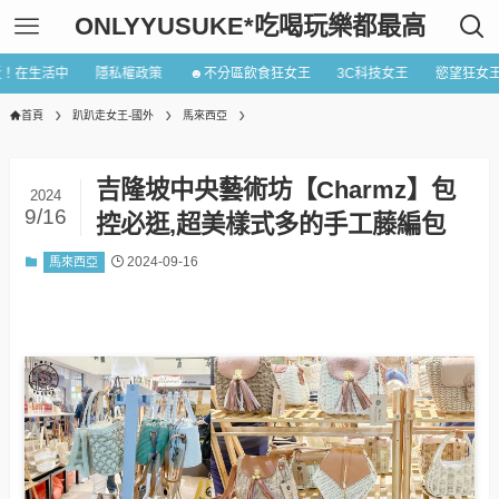
ONLYYUSUKE*吃喝玩樂都最高
近！在生活中
隱私權政策
☻不分區飲食狂女王
3C科技女王
慾望狂女
首頁
趴趴走女王-國外
馬來西亞
吉隆坡中央藝術坊【Charmz】包
2024
9/16
控必逛,超美樣式多的手工藤編包
2024-09-16
馬來西亞