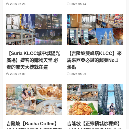
2025-05-28
2025-05-14
【Suria KLCC城中城陽光
【吉隆坡雙峰塔KLCC】來
廣場】遊客的購物天堂,必
馬來西亞必遊的超美No.1
看的摩天大樓就在這
熱點
2025-05-09
2025-05-06
吉隆坡【Bacha Coffee】
吉隆坡【正宗檳城炒粿條】