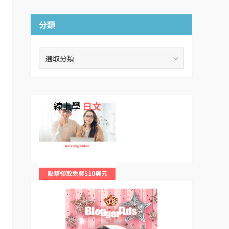
分類
分
類
線上學
日文