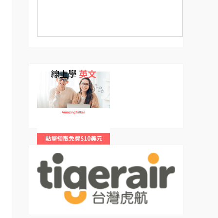
線上學
英文