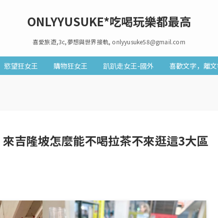
ONLYYUSUKE*吃喝玩樂都最高
喜愛旅遊,3c,夢想與世界接軌, onlyyusuke58@gmail.com
慾望狂女王
購物狂女王
趴趴走女王-國外
喜歡文字，離文
店街】來吉隆坡怎麼能不喝拉茶不來逛這3大區