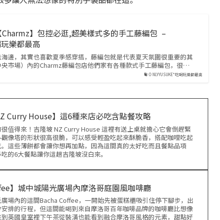
Charmz】包控必逛,超美樣式多的手工藤編包 –
吃喝玩樂都最高
去海邊，其實也喜歡夏季感穿搭，藤編包就是代表夏天氛圍很重要的其
央市場）內的Charmz藤編包店他們家有各種款式手工藤編包，很…
ONLYYUSUKE*吃喝玩樂都最高
 Curry House】這6種來店必吃含點餐攻略
值得來！吉隆坡 NZ Curry House 這裡有送上桌就擔心它會倒趕緊
外觀像塔的形狀很高很脆，可以感受輕盈吃起來酥脆香，搭配咖哩吃起
吃。這些薄餅都會讓你想再加點，因為這間真的太好吃而且餐點品項
必吃的6大餐點讓你這趟吉隆坡沒白來。
Coffee】城中城陽光廣場內摩洛哥庭園風咖啡廳
場內的這間Bacha Coffee，一開始先被蛋糕櫃吸引住停下腳步，出
會安排的行程，但這間能喝到來自摩洛哥百年咖啡品牌的咖啡廳比想像
來到英國皇室裡下午茶從裝潢也能看到融合摩洛哥風格的元素，甜點好