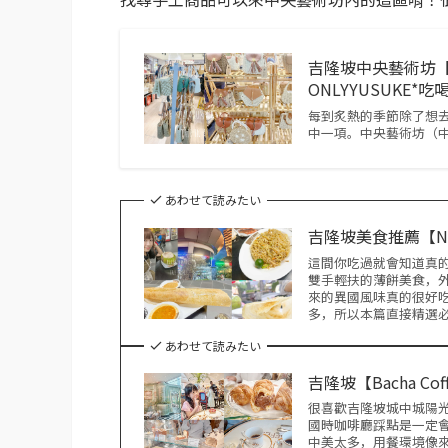
吉隆坡中央藝術坊【
ONLYYUSUKE*
每到炙熱的季節除了想
中一項。中央藝術坊（中
あわせて読みたい
吉隆坡美食推薦【NZ
這間你吃過就會知道真的很
雙手輕扶的薄餅美食，
來的異國風味真的很好
多，所以本篇直接精選
あわせて読みたい
吉隆坡【Bacha 
很喜歡吉隆坡城中城陽光廣
國時咖啡廳踩點是一定
中美太多，用餐環境像