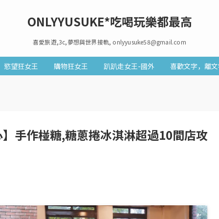
ONLYYUSUKE*吃喝玩樂都最高
喜愛旅遊,3c,夢想與世界接軌, onlyyusuke58@gmail.com
慾望狂女王
購物狂女王
趴趴走女王-國外
喜歡文字，離文
】手作椪糖,糖蔥捲冰淇淋超過10間店攻