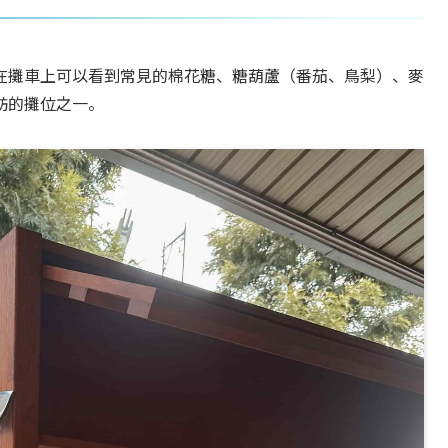
在攤車上可以看到常見的棉花糖、糖葫蘆（番茄、鳥梨）、麥
訪的攤位之一。