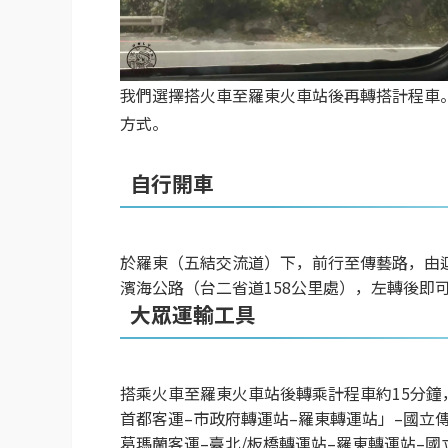
我們選擇搭火車至羅東火車站後再轉搭計程車
方式。
自行開車
於羅東（五結交流道）下，前行至傳藝路，由
濱海公路（台二省道158公里處），左轉後即
大眾運輸工具
搭乘火車至羅東火車站後轉乘計程車約15分鐘
首都客運–市政府轉運站–羅東轉運站」–國立
葛瑪蘭客運–臺北/板橋轉運站–羅東轉運站–