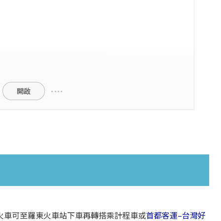
開啟
火車可至羅東火車站下車再轉搭乘計程車或
首都客運–台灣好