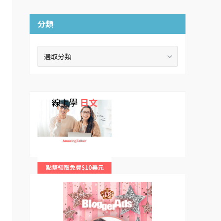
分類
分
類
線上學
日文