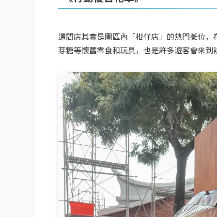
這間店其實是園區內「柑仔店」的熱門攤位，
芽糖等懷舊零食和玩具，也是許多遊客會來到