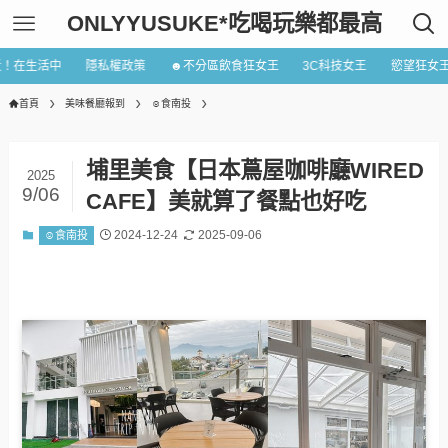
ONLYYUSUKE*吃喝玩樂都最高
近！在生活中
隱私權政策
☻不分區飲食狂女王
3C科技女王
慾望狂女
首頁
美味餐廳報到
☺食南投
埔里美食【日本蔦屋咖啡廳WIRED
2025
9/06
CAFE】美就算了餐點也好吃
2024-12-24
2025-09-06
☺食南投