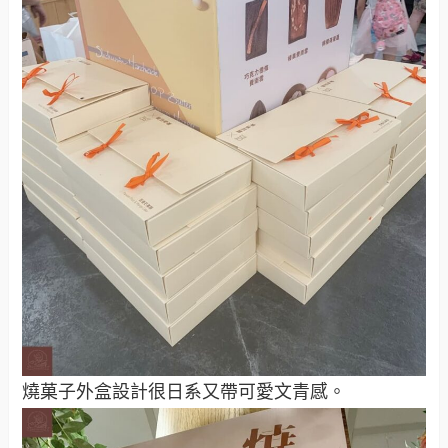
燒菓子外盒設計很日系又帶可愛文青感。