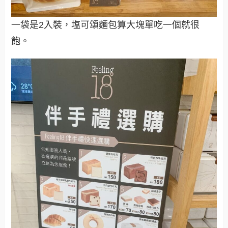
一袋是2入裝，塩可頌麵包算大塊單吃一個就很
飽。