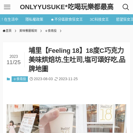
ONLYYUSUKE*吃喝玩樂都最高
近！在生活中
隱私權政策
☻不分區飲食狂女王
3C科技女王
慾望狂女
首頁
美味餐廳報到
☺食南投
埔里【Feeling 18】18度C巧克力
2023
美味烘焙坊,生吐司,塩可頌好吃,品
11/25
牌地圖
2023-08-03
2023-11-25
☺食南投