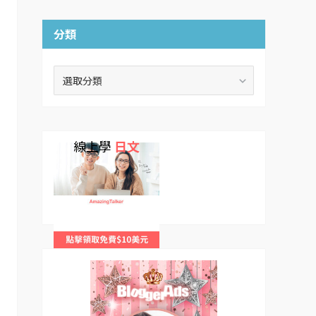
分類
分
類
線上學
日文