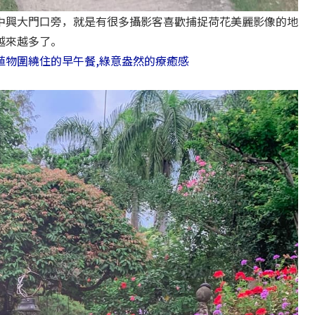
中興大門口旁，就是有很多攝影客喜歡捕捉荷花美麗影像的地
越來越多了。
植物圍繞住的早午餐,綠意盎然的療癒感