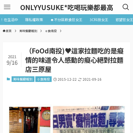
ONLYYUSUKE*吃喝玩樂都最高
近！在生活中
隱私權政策
☻不分區飲食狂女王
3C科技女王
慾望狂女
首頁
美味餐廳報到
☺食南投
（FoOd南投)♥這家拉麵吃的是癡
2021
情的味道令人感動的癡心絕對拉麵
9/16
店三原屋
美味餐廳報到
☺食南投
2015-12-22
2021-09-16