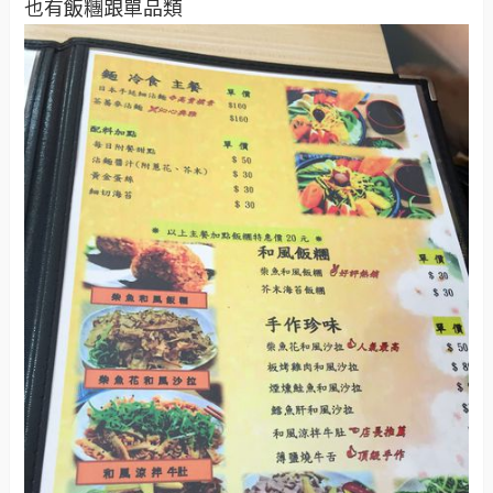
也有飯糰跟單品類