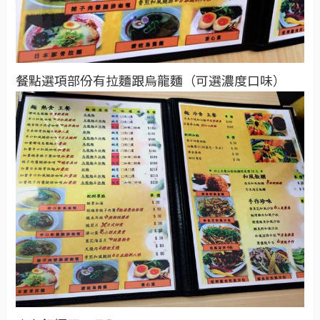
餐點選項部份有拉麵跟烏龍麵（可選濃度口味）