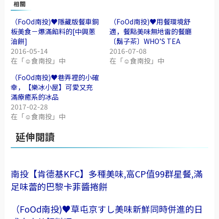
相關
（FoOd南投)♥隱藏版餐車銅
（FoOd南投)♥用餐環境舒
板美食－爆滿餡料的[中興蔥
適，餐點美味無地雷的餐廳
油餅]
〔鬍子茶〕WHO’S TEA
2016-05-14
2016-07-08
在「☺食南投」中
在「☺食南投」中
（FoOd南投)♥巷弄裡的小確
幸，【樂冰小屋】可愛又充
滿療癒系的冰品
2017-02-28
在「☺食南投」中
延伸閱讀
南投【肯德基KFC】多種美味,高CP值99群星餐,滿
足味蕾的巴黎卡菲醬捲餅
（FoOd南投)♥草屯京すし美味新鮮同時併進的日