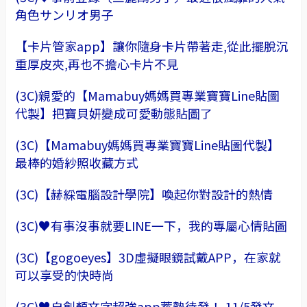
角色サンリオ男子
【卡片管家app】讓你隨身卡片帶著走,從此擺脫沉
重厚皮夾,再也不擔心卡片不見
(3C)親愛的【Mamabuy媽媽買專業寶寶Line貼圖
代製】把寶貝妍變成可愛動態貼圖了
(3C)【Mamabuy媽媽買專業寶寶Line貼圖代製】
最棒的婚紗照收藏方式
(3C)【赫綵電腦設計學院】喚起你對設計的熱情
(3C)♥有事沒事就要LINE一下，我的專屬心情貼圖
(3C)【gogoeyes】3D虛擬眼鏡試戴APP，在家就
可以享受的快時尚
(3C)♥自創顏文字超強app蓄勢待發！ 11/5發文