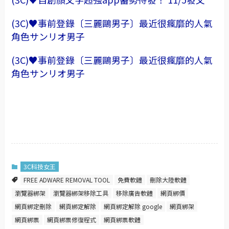
(3C)♥事前登錄〔三麗鷗男子〕最近很瘋靡的人氣
角色サンリオ男子
(3C)♥事前登錄〔三麗鷗男子〕最近很瘋靡的人氣
角色サンリオ男子
3C科技女王
FREE ADWARE REMOVAL TOOL
免費軟體
刪除大陸軟體
瀏覽器綁架
瀏覽器綁架移除工具
移除廣告軟體
網頁綁價
網頁綁定刪除
網頁綁定解除
網頁綁定解除 google
網頁綁架
網頁綁票
網頁綁票修復程式
網頁綁票軟體