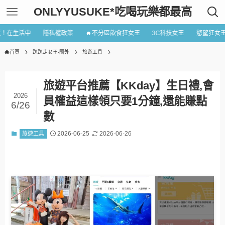
ONLYYUSUKE*吃喝玩樂都最高
近！在生活中
隱私權政策
☻不分區飲食狂女王
3C科技女王
慾望狂女
首頁
趴趴走女王-國外
旅遊工具
旅遊平台推薦【KKday】生日禮,會
2026
員權益這樣領只要1分鐘,還能賺點
6/26
數
2026-06-25
2026-06-26
旅遊工具