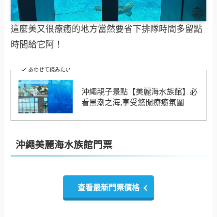
這麼美又很療癒的地方當然要省下排隊時間多留點
時間給它阿！
あわせて読みたい
沖繩親子景點【美麗海水族館】必
看黑潮之海,享受悠閒療癒氛圍
沖繩美麗海水族館門票
查看最新門票價格