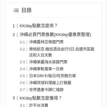
目錄
KKday點數怎麼用？
沖繩必買門票推薦(KKday優惠票整理)
沖繩叢林亞樂園門票
樂桃航空.機加酒自由行5日.自選市區飯
店和入住天數
沖繩美麗海水族館門票
沖繩單軌電車一日券
日本SIM卡/每日/吃到飽方案
沖繩琉球料理線上訂餐廳
世界遺產今歸仁城跡
KKday點數怎麼獲得？
於平台消費