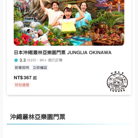
沖繩叢林亞樂園門票