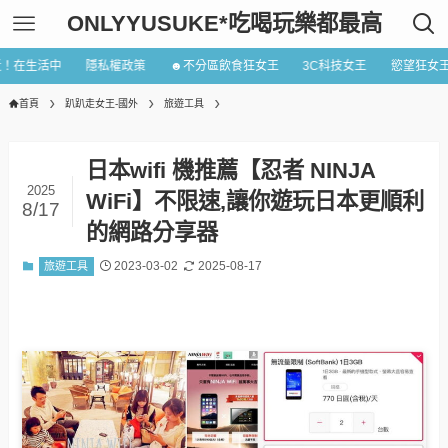
ONLYYUSUKE*吃喝玩樂都最高
近！在生活中
隱私權政策
☻不分區飲食狂女王
3C科技女王
慾望狂女
首頁
趴趴走女王-國外
旅遊工具
日本wifi 機推薦【忍者 NINJA
2025
WiFi】不限速,讓你遊玩日本更順利
8/17
的網路分享器
2023-03-02
2025-08-17
旅遊工具