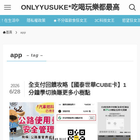
ONLYYUSUKE*吃喝玩樂都最高
近！在生活中
隱私權政策
☻不分區飲食狂女王
3C科技女王
慾望狂女
首頁
app
app
– tag –
全支付回饋攻略【國泰世華CUBE卡】1
2026
6/28
分鐘學切換賺更多小樹點