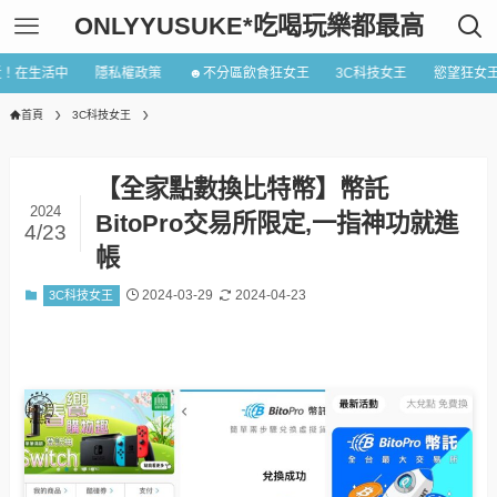
ONLYYUSUKE*吃喝玩樂都最高
近！在生活中
隱私權政策
☻不分區飲食狂女王
3C科技女王
慾望狂女
首頁
3C科技女王
【全家點數換比特幣】幣託
2024
BitoPro交易所限定,一指神功就進
4/23
帳
2024-03-29
2024-04-23
3C科技女王