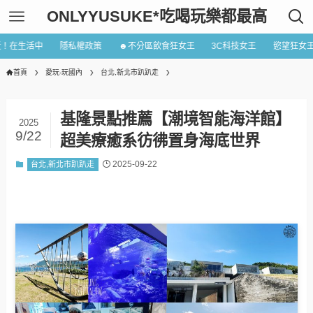
ONLYYUSUKE*吃喝玩樂都最高
近！在生活中
隱私權政策
☻不分區飲食狂女王
3C科技女王
慾望狂女
首頁
愛玩-玩國內
台北,新北市趴趴走
基隆景點推薦【潮境智能海洋館】
2025
9/22
超美療癒系彷彿置身海底世界
2025-09-22
台北,新北市趴趴走