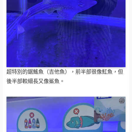
超特別的鋸鰩魚（吉他魚），前半部很像魟魚，但
後半部較細長又像鯊魚。