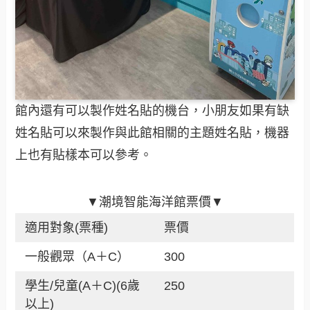
館內還有可以製作姓名貼的機台，小朋友如果有缺
姓名貼可以來製作與此館相關的主題姓名貼，機器
上也有貼樣本可以參考。
▼潮境智能海洋館票價▼
適用對象(票種)
票價
一般觀眾（A＋C）
300
學生/兒童(A＋C)(6歲
250
以上)