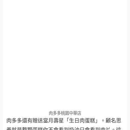
肉多多桃園中華店
肉多多還有贈送當月壽星「生日肉蛋糕」。顧名思
義就是整顆蛋糕你不會看到奶油只會看到肉片。這