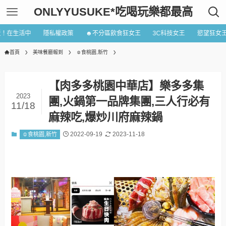
ONLYYUSUKE*吃喝玩樂都最高
近！在生活中
隱私權政策
☻不分區飲食狂女王
3C科技女王
慾望狂女
首頁
美味餐廳報到
☺食桃園,新竹
【肉多多桃園中華店】樂多多集
2023
團,火鍋第一品牌集團,三人行必有
11/18
麻辣吃,爆炒川府麻辣鍋
2022-09-19
2023-11-18
☺食桃園,新竹