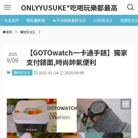
ONLYYUSUKE*吃喝玩樂都最高
近！在生活中
隱私權政策
☻不分區飲食狂女王
3C科技女王
慾望狂女
首頁
購物狂女王
【GOTOwatch一卡通手錶】獨家
2025
9/09
支付錶面,時尚帥氣便利
購物狂女王
2021-01-24
2025-09-09