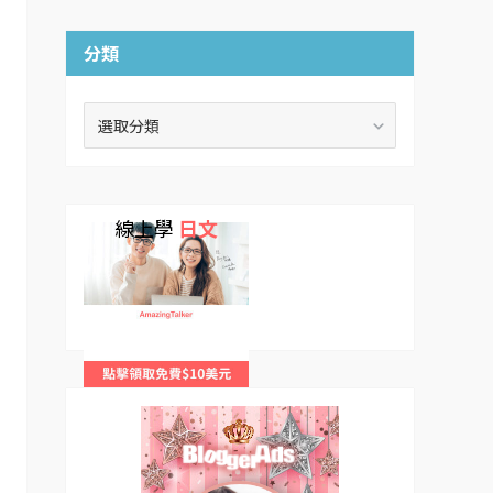
分類
分
類
線上學
日文