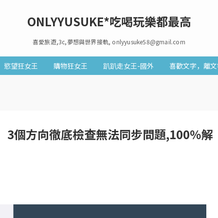
ONLYYUSUKE*吃喝玩樂都最高
喜愛旅遊,3c,夢想與世界接軌, onlyyusuke58@gmail.com
慾望狂女王
購物狂女王
趴趴走女王-國外
喜歡文字，離文
同步】3個方向徹底檢查無法同步問題,100％解