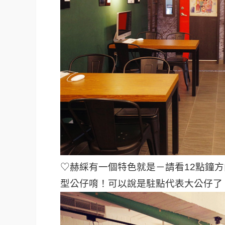
♡赫綵有一個特色就是－請看12點鐘
型公仔唷！可以說是駐點代表大公仔了