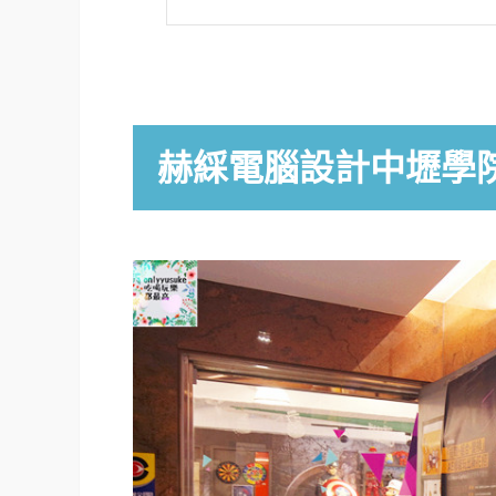
赫綵電腦設計中壢學