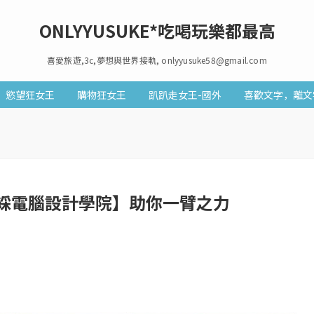
ONLYYUSUKE*吃喝玩樂都最高
喜愛旅遊,3c,夢想與世界接軌, onlyyusuke58@gmail.com
慾望狂女王
購物狂女王
趴趴走女王-國外
喜歡文字，離文
赫綵電腦設計學院】助你一臂之力