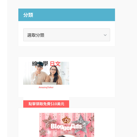
分類
分
類
線上學
日文