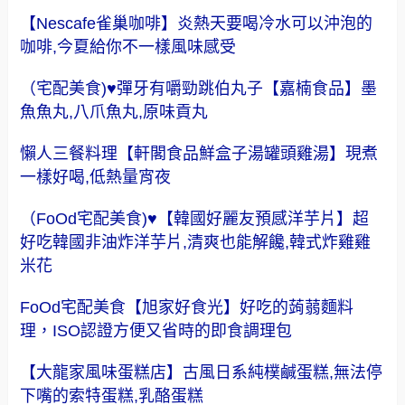
【Nescafe雀巢咖啡】炎熱天要喝冷水可以沖泡的
咖啡,今夏給你不一樣風味感受
（宅配美食)♥彈牙有嚼勁跳伯丸子【嘉楠食品】墨
魚魚丸,八爪魚丸,原味貢丸
懶人三餐料理【軒閣食品鮮盒子湯罐頭雞湯】現煮
一樣好喝,低熱量宵夜
（FoOd宅配美食)♥【韓國好麗友預感洋芋片】超
好吃韓國非油炸洋芋片,清爽也能解饞,韓式炸雞雞
米花
FoOd宅配美食【旭家好食光】好吃的蒟蒻麵料
理，ISO認證方便又省時的即食調理包
【大龍家風味蛋糕店】古風日系純樸鹹蛋糕,無法停
下嘴的索特蛋糕,乳酪蛋糕