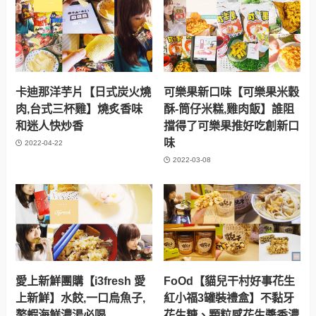
卡迪那洋芋片【日式炭火燒
可樂果新口味【可樂果米穀
肉,台式三杯雞】燒炙香味
酥-筒仔米糕,雞肉飯】誰阻
和迷人快炒香
擋得了可樂果推好吃創新口
味
2022-04-22
2022-03-08
愛上新鮮團購【i3fresh 愛
FoOd【貓兒干村好事花生
上新鮮】水餃,一口烏魚子,
紅小福3罐裝禮盒】不黏牙
螯蝦海鮮濃湯必喝
花生糖、顆粒感花生醬香濃