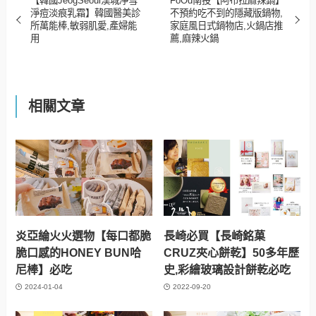
【韓國JeogSeoul漢城凈雪
FoOd南投【阿布拉麻辣鍋】
淨痘淡痕乳霜】韓國醫美診
不預約吃不到的隱藏版鍋物,
所萬能棒,敏弱肌愛,產婦能
家庭風日式鍋物店,火鍋店推
用
薦,麻辣火鍋
相關文章
炎亞綸火火選物【每口都脆
長崎必買【長崎銘菓
脆口感的HONEY BUN哈
CRUZ夾心餅乾】50多年歷
尼棒】必吃
史,彩繪玻璃設計餅乾必吃
2024-01-04
2022-09-20