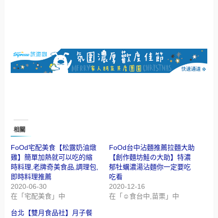
相關
FoOd宅配美食【松露奶油燉
FoOd台中沾麵推薦拉麵大助
雞】簡單加熱就可以吃的縮
【創作麵坊鮭の大助】特濃
時料理,老牌奇美食品,調理包,
郁牡蠣濃湯沾麵你一定要吃
即時料理推薦
吃看
2020-06-30
2020-12-16
在「宅配美食」中
在「☺食台中,苗栗」中
台北【雙月食品社】月子餐