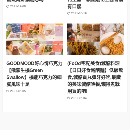
有口感
2021-12-08
2021-08-19
GOODMOOD好心情巧克力
(FoOd宅配美食)減醣料理
【飛燕生機Green
【日日好食減醣麵】低碳飲
Swallow】機能巧克力的細
食,減醣貢丸彈牙好吃,最讚
膩風味十足
的美味減醣晚餐,懶得煮就
用買的吧!
2021-06-05
2021-06-04