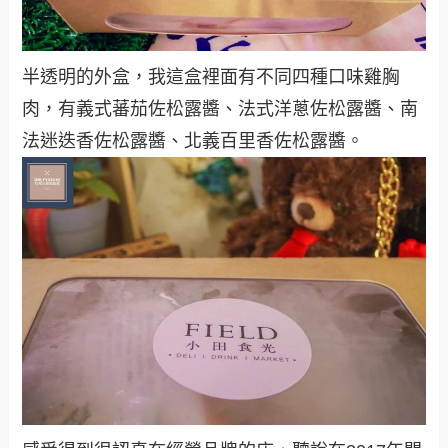
半透明的外盒，我這盒裡面有不同四種口味雞胸
肉，有義式蕃茄佐松露醬、法式洋蔥佐松露醬、南
法迷迭香佐松露醬、北義百里香佐松露醬。