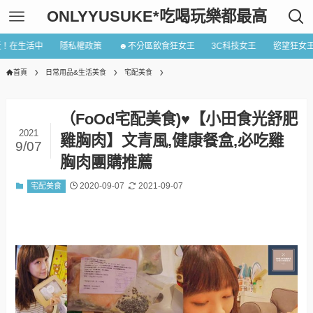
ONLYYUSUKE*吃喝玩樂都最高
近！在生活中
隱私權政策
☻不分區飲食狂女王
3C科技女王
慾望狂女
首頁
日常用品&生活美食
宅配美食
（FoOd宅配美食)♥【小田食光舒肥
2021
雞胸肉】文青風,健康餐盒,必吃雞
9/07
胸肉團購推薦
2020-09-07
2021-09-07
宅配美食