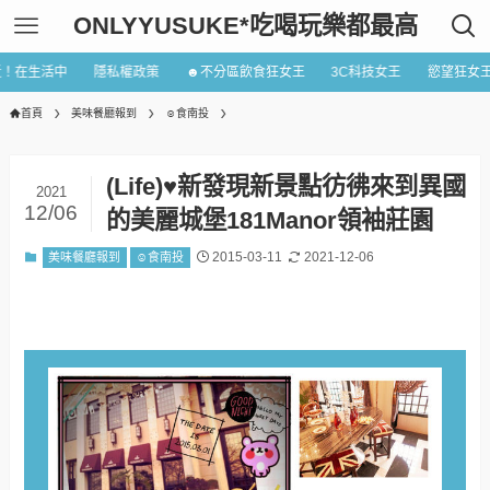
ONLYYUSUKE*吃喝玩樂都最高
近！在生活中
隱私權政策
☻不分區飲食狂女王
3C科技女王
慾望狂女
首頁
美味餐廳報到
☺食南投
(Life)♥新發現新景點彷彿來到異國
2021
12/06
的美麗城堡181Manor領袖莊園
2015-03-11
2021-12-06
美味餐廳報到
☺食南投