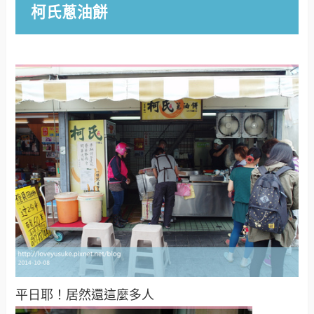
柯氏蔥油餅
平日耶！居然還這麼多人