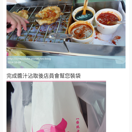
完成醬汁沾取後店員會幫您裝袋