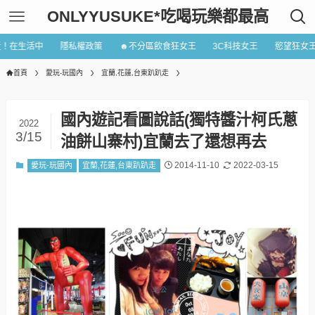
ONLYYUSUKE*吃喝玩樂都最高
近！在生活中
隱私權政策
☻不分區飲食狂女王
3C科技女王
慾望狂女
首頁
愛玩-玩國內
宜蘭,花蓮,台東趴趴走
國內遊記看圖說話(獨特醬汁柯氏蔥
2022
3/15
油餅山寨村)宜蘭去了還想再去
2014-11-10
2022-03-15
愛玩-玩國內
宜蘭,花蓮,台東趴趴走