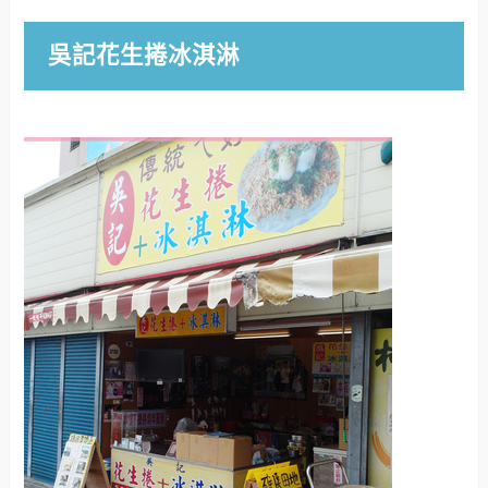
吳記花生捲冰淇淋