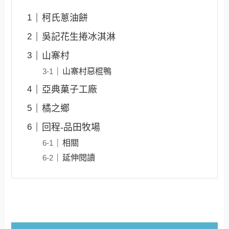
柯氏蔥油餅
吳記花生捲冰淇淋
山寨村
山寨村惡棍鴨
亞典菓子工廠
橘之鄉
回程-品田牧場
相關
延伸閱讀