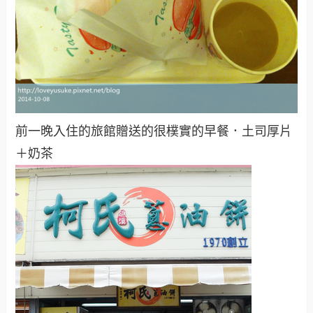
前一晚入住的旅館贈送的很樸實的早餐．土司厚片
＋奶茶