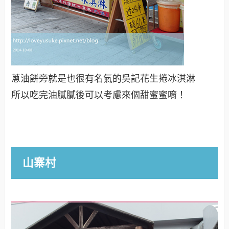
蔥油餅旁就是也很有名氣的吳記花生捲冰淇淋
所以吃完油膩膩後可以考慮來個甜蜜蜜唷！
山寨村