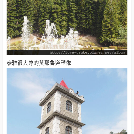
泰雅很大尊的莫那魯道塑像