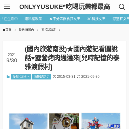
ONLYYUSUKE*吃喝玩樂都最高
近！在生活中
隱私權政策
☻不分區飲食狂女王
3C科技女王
慾望狂女
首頁
愛玩-玩國內
南投趴趴走
(國內旅遊南投)★國內遊記看圖說
2021
話♥露營烤肉通通來[兒時記憶的泰
9/30
雅渡假村]
2015-03-31
2021-09-30
愛玩-玩國內
南投趴趴走