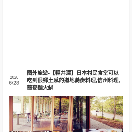
國外旅遊-【輕井澤】日本村民食堂可以
2020
吃到很鄉土感的道地蕎麥料理,信州料理,
6/28
蕎麥麵火鍋