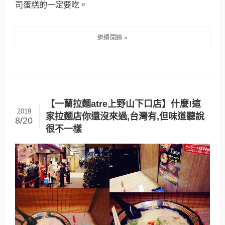
司蛋糕的一定要吃。
【一蘭拉麵atre上野山下口店】什麼!這
2019
家拉麵店你還沒來過,台灣有,但味道聽說
8/20
很不一樣