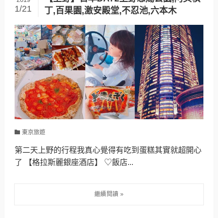
1/21
丁,百果園,激安殿堂,不忍池,六本木
東京旅遊
第二天上野的行程我真心覺得有吃到蛋糕其實就超開心
了 【格拉斯麗銀座酒店】 ♡飯店...