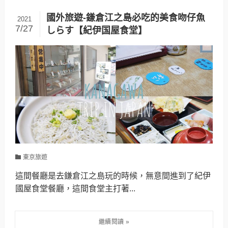
國外旅遊-鎌倉江之島必吃的美食吻仔魚
2021
7/27
しらす【紀伊国屋食堂】
東京旅遊
這間餐廳是去鎌倉江之島玩的時候，無意間進到了紀伊
國屋食堂餐廳，這間食堂主打著...