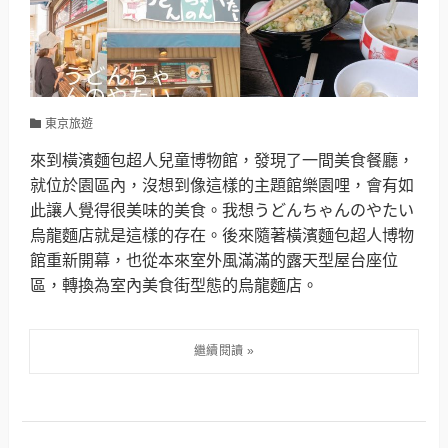
東京旅遊
來到橫濱麵包超人兒童博物館，發現了一間美食餐廳，
就位於園區內，沒想到像這樣的主題館樂園哩，會有如
此讓人覺得很美味的美食。我想うどんちゃんのやたい
烏龍麵店就是這樣的存在。後來隨著橫濱麵包超人博物
館重新開幕，也從本來室外風滿滿的露天型屋台座位
區，轉換為室內美食街型態的烏龍麵店。