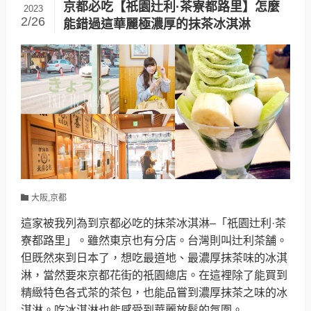
京都必吃【祇園辻利·茶寮都路里】怎麼
2023
2/26
能錯過這華麗極濃厚的抹茶冰淇淋
大阪,京都
這家被我列為到京都必吃的抹茶冰淇淋–「祇園辻利·茶
寮都路里」。雖然東京也有分店。台灣則叫辻利茶舗。
但既然來到日本了，想吃最道地、最濃厚抹茶味的冰淇
淋，當然要來京都花街的祇園總店。在這裡除了能買到
精緻特色各式茶的茶包，也能品嘗到濃厚抹茶之味的冰
淇淋。吃冰淇淋也能感受到華麗放鬆的氛圍。