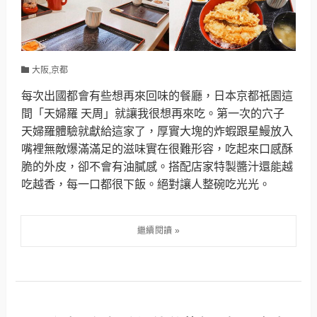
大阪,京都
每次出國都會有些想再來回味的餐廳，日本京都祇園這
間「天婦羅 天周」就讓我很想再來吃。第一次的穴子
天婦羅體驗就獻給這家了，厚實大塊的炸蝦跟星鰻放入
嘴裡無敵爆滿滿足的滋味實在很難形容，吃起來口感酥
脆的外皮，卻不會有油膩感。搭配店家特製醬汁還能越
吃越香，每一口都很下飯。絕對讓人整碗吃光光。