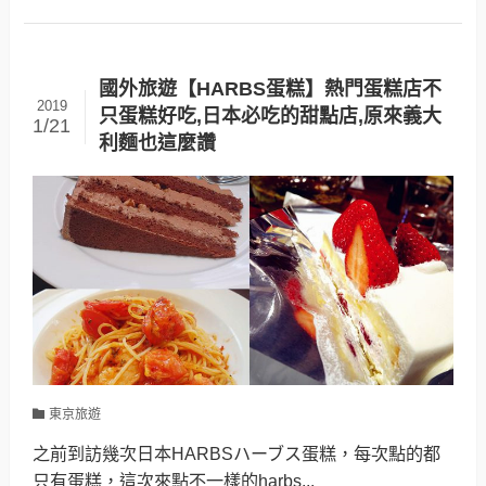
國外旅遊【HARBS蛋糕】熱門蛋糕店不
2019
只蛋糕好吃,日本必吃的甜點店,原來義大
1/21
利麵也這麼讚
東京旅遊
之前到訪幾次日本HARBSハーブス蛋糕，每次點的都
只有蛋糕，這次來點不一樣的harbs...