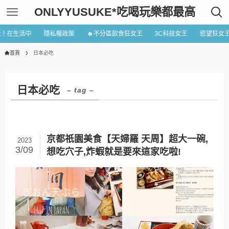
ONLYYUSUKE*吃喝玩樂都最高
近！在生活中
隱私權政策
☻不分區飲食狂女王
3C科技女王
慾望狂女
首頁
日本必吃
日本必吃
– tag –
京都祇園美食【天婦羅 天周】超大一碗,
2023
3/09
想吃穴子,炸蝦就是要來這家吃啦!