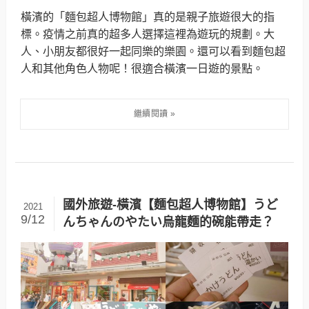
橫濱的「麵包超人博物館」真的是親子旅遊很大的指
標。疫情之前真的超多人選擇這裡為遊玩的規劃。大
人、小朋友都很好一起同樂的樂園。還可以看到麵包超
人和其他角色人物呢！很適合橫濱一日遊的景點。
國外旅遊-橫濱【麵包超人博物館】うど
2021
9/12
んちゃんのやたい烏龍麵的碗能帶走？