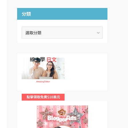
分類
分
類
線上學
日文