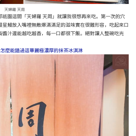
天婦羅 天周
都祇園這間「天婦羅 天周」就讓我很想再來吃。第一次的穴
跟星鰻放入嘴裡無敵爆滿滿足的滋味實在很難形容，吃起來口
製醬汁還能越吃越香，每一口都很下飯。絕對讓人整碗吃光
】怎麼能錯過這華麗極濃厚的抹茶冰淇淋