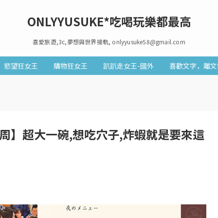
ONLYYUSUKE*吃喝玩樂都最高
喜愛旅遊,3c,夢想與世界接軌, onlyyusuke58@gmail.com
慾望狂女王
購物狂女王
趴趴走女王-國外
喜歡文字，離文
周】超大一碗,想吃穴子,炸蝦就是要來這