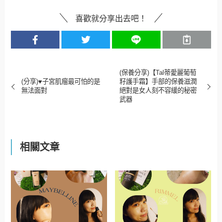
喜歡就分享出去吧！
(保養分享)【Tal蒂愛麗葡萄
(分享)♥子宮肌瘤最可怕的是
籽護手霜】手部的保養滋潤
無法面對
絕對是女人刻不容緩的秘密
武器
相關文章