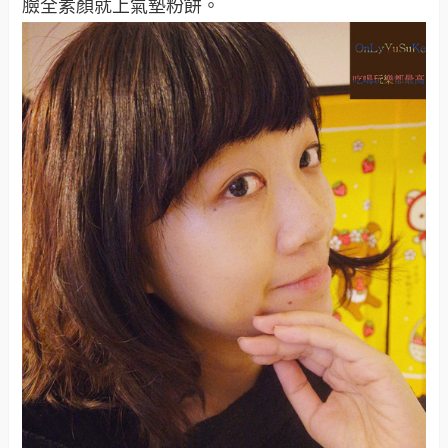
臉全素顏就上氣墊粉餅。