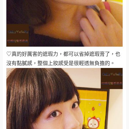
♡真的好厲害的遮瑕力，都可以省掉遮瑕膏了，也
沒有黏膩感，整個上妝感受是很輕透無負擔的。