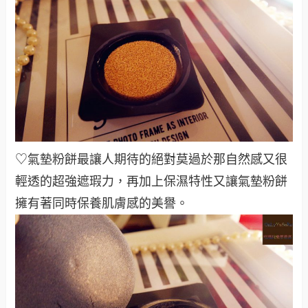
♡氣墊粉餅最讓人期待的絕對莫過於那自然感又很
輕透的超強遮瑕力，再加上保濕特性又讓氣墊粉餅
擁有著同時保養肌膚感的美譽。