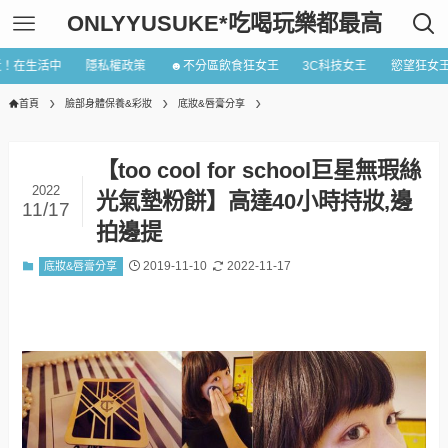
ONLYYUSUKE*吃喝玩樂都最高
近！在生活中
隱私權政策
☻不分區飲食狂女王
3C科技女王
慾望狂女
首頁
臉部身體保養&彩妝
底妝&唇膏分享
【too cool for school巨星無瑕絲
2022
光氣墊粉餅】高達40小時持妝,邊
11/17
拍邊提
2019-11-10
2022-11-17
底妝&唇膏分享