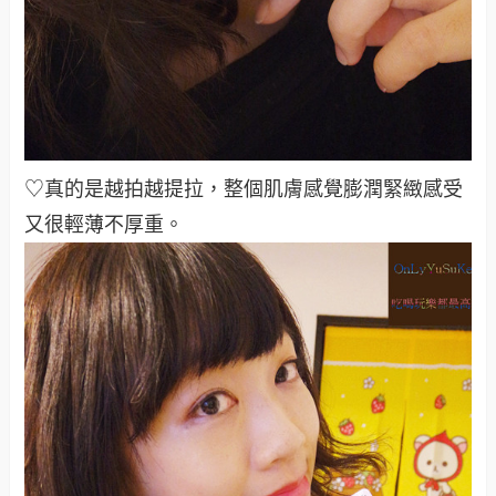
♡真的是越拍越提拉，整個肌膚感覺膨潤緊緻感受
又很輕薄不厚重。