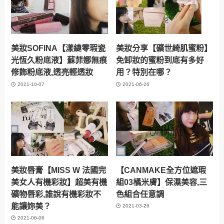
美妝SOFINA【漾緁零瑕瓷
美妝分享【礦世綺肌蜜粉】
光恆久粉底液】蘇菲娜無痕
免卸妝的蜜粉到底有多好
修飾粉底液,透亮輕透妝
用？特別在哪？
2021-10-07
2021-06-26
美妝唇膏【MISS W 法國完
【CANMAKE全方位遮瑕
美女人有機彩妝】超美有機
組03橘米膚】保濕美容,三
礦物唇彩,誰說有機彩妝不
色組合任意調
能讓妳美？
2021-03-26
2021-06-06