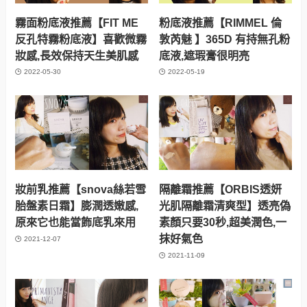
霧面粉底液推薦【FIT ME
粉底液推薦【RIMMEL 倫
反孔特霧粉底液】喜歡微霧
敦芮魅 】365D 有持無孔粉
妝感,長效保持天生美肌感
底液,遮瑕膏很明亮
2022-05-30
2022-05-19
妝前乳推薦【snova絲若雪
隔離霜推薦【ORBIS透妍
胎盤素日霜】膨潤透嫩感,
光肌隔離霜清爽型】透亮偽
原來它也能當飾底乳來用
素顏只要30秒,超美潤色,一
抹好氣色
2021-12-07
2021-11-09