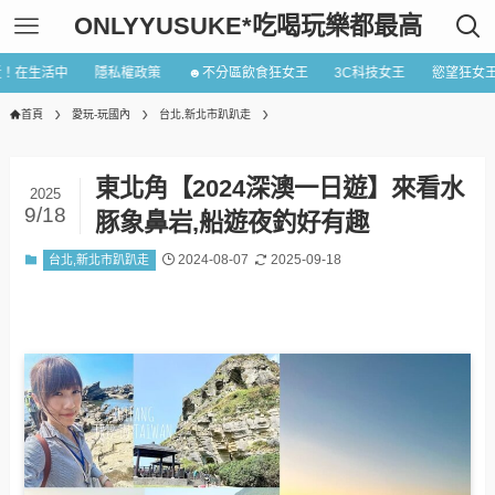
ONLYYUSUKE*吃喝玩樂都最高
近！在生活中
隱私權政策
☻不分區飲食狂女王
3C科技女王
慾望狂女
首頁
愛玩-玩國內
台北,新北市趴趴走
東北角【2024深澳一日遊】來看水
2025
9/18
豚象鼻岩,船遊夜釣好有趣
2024-08-07
2025-09-18
台北,新北市趴趴走