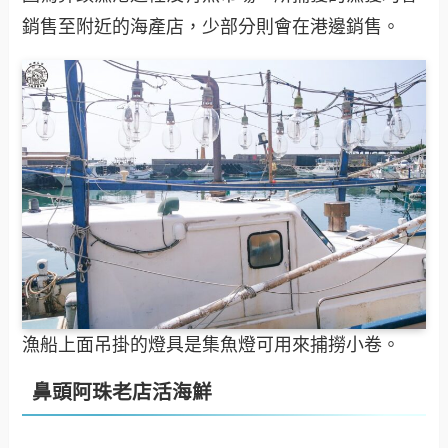
銷售至附近的海產店，少部分則會在港邊銷售。
漁船上面吊掛的燈具是集魚燈可用來捕撈小卷。
鼻頭阿珠老店活海鮮