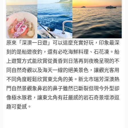
原來「深澳一日遊」可以這麼充實好玩，印象最深
刻的是船遊夜釣，還有必吃海鮮料理、石花凍。船
上遊覽方式能欣賞從黃昏到日落再到夜晚呈現的不
同自然奇觀以及海天一線的絕美景色，讓觀光客用
不同角度輕鬆欣賞東北角的美。新北市瑞芳深澳熱
門自然景觀象鼻岩的鼻子雖然已斷裂但現今外型卻
像極水豚君，讓東北角有莊嚴感的岩石奇景增添逗
趣可愛感。