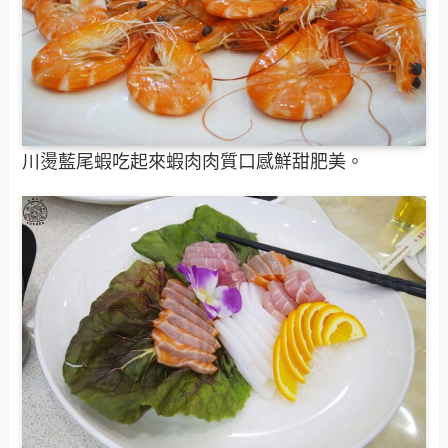
川燙藍尾蝦吃起來蝦肉肉質口感鮮甜肥美。