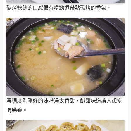
碳烤軟絲的口感很有嚼勁還帶點碳烤的香氣。
濃稠度剛剛好的味噌湯太香甜，鹹甜味道讓人想多
喝幾碗。