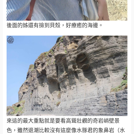
後面的姊還有撿到貝殼，好療癒的海邊。
來這的最大重點就是要看高聳壯觀的奇岩峭壁景
色，雖然退潮比較沒有這麼像水豚君的象鼻岩（水