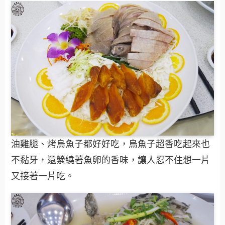
油雞腿、烤烏魚子都好好吃，烏魚子超香吃起來也
不黏牙，還縈繞著魚卵的香味，讓人忍不住想一片
又接著一片吃。