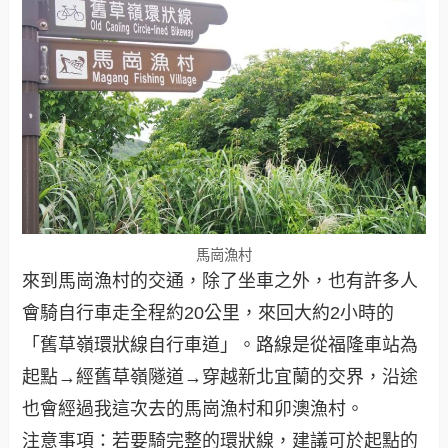
馬崗漁村
來到馬崗漁村的交通，除了坐車之外，也有許多人
會騎自行車走全程約20公里，來回大約2小時的
「舊草嶺環狀線自行車道」。路線是從福隆車站為
起點→經舊草嶺隧道→穿越新北宜蘭的交界，沿途
也會經過我這次去的馬崗漁村和卯澳漁村。
注意事項：若要騎完整的環狀線，建議可於起點的