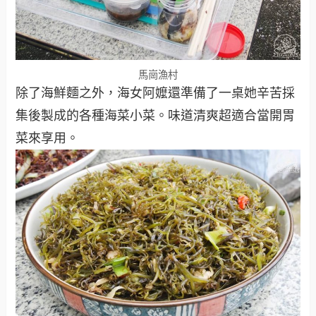
馬崗漁村
除了海鮮麵之外，海女阿嬤還準備了一桌她辛苦採
集後製成的各種海菜小菜。味道清爽超適合當開胃
菜來享用。