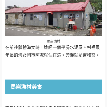
馬崗漁村
在前往體驗海女時，途經一個平房水泥屋。村裡最
年長的海女罔市阿嬤就住在這。旁邊就是吉和宮。
馬崗漁村美食