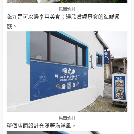
馬崗漁村
嗨九是可以邊享用美食；邊欣賞觀景窗的海鮮餐
廳。
馬崗漁村
整個店面設計充滿著海洋風。