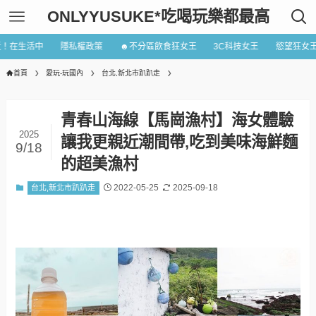
ONLYYUSUKE*吃喝玩樂都最高
近！在生活中
隱私權政策
☻不分區飲食狂女王
3C科技女王
慾望狂女
首頁
愛玩-玩國內
台北,新北市趴趴走
青春山海線【馬崗漁村】海女體驗
2025
讓我更親近潮間帶,吃到美味海鮮麵
9/18
的超美漁村
2022-05-25
2025-09-18
台北,新北市趴趴走