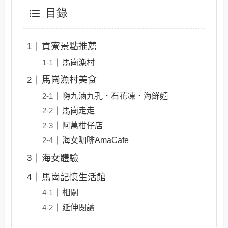
目錄
貢寮景點推薦
馬崗漁村
馬崗漁村美食
嗨九滷九孔．石花凍．海鮮麵
馬崗走走
阿萬柑仔店
海女咖啡AmaCafe
海女體驗
馬崗記憶生活館
相關
延伸閱讀