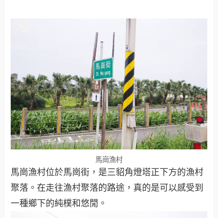
馬崗漁村
馬崗漁村位於馬崗街，是三貂角燈塔正下方的漁村
聚落。在走往漁村聚落的路途，真的是可以感受到
一種鄉下的純樸和悠閒。