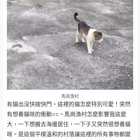
馬崗漁村
有貓出沒快按快門。這裡的貓怎麼特別可愛！突然
有想養貓咪的衝動==。馬崗漁村怎麼影響我這麼
大，一下想搬去海邊居住，一下子又突然很想養貓
咪。是這個平樸溫和的村落讓這裡的所有事物都變