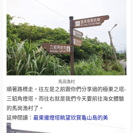
馬崗漁村
順著路標走，往左是之前跟你們分享過的極東之塔-
三貂角燈塔，而往右就是我們今天要前往海女體驗
的馬崗漁村了。
延伸閱讀：
最東邊燈塔眺望欣賞龜山島的美