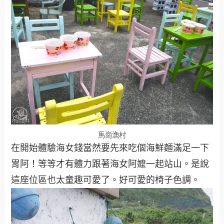
馬崗漁村
在開始體驗海女錢當然要先來吃個海鮮麵滿足一下
胃阿！等等才有體力跟著海女阿嬤一起站山。是說
這座位區也太童趣可愛了。好可愛的椅子色調。