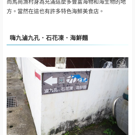
而馬崗漁村身為充滿這麼多豐富海物和海生物的地
方。當然在這也有許多特色海鮮美食店。
嗨九滷九孔．石花凍．海鮮麵